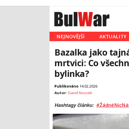
NEJNOVĚJŠÍ
AKTUALITY
Bazalka jako tajná
mrtvici: Co všech
bylinka?
Publikováno
14.02.2026
Autor:
David Nossek
#ŽádnéNicNá
Hashtagy článku: