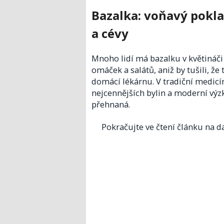
Bazalka: voňavý pokla
a cévy
Mnoho lidí má bazalku v květináč
omáček a salátů, aniž by tušili, ž
domácí lékárnu. V tradiční medicín
nejcennějších bylin a moderní výz
přehnaná.
Pokračujte ve čtení článku na da