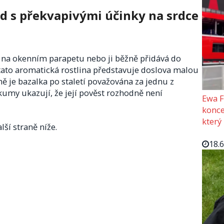
d s překvapivými účinky na srdce
i na okenním parapetu nebo ji běžně přidává do
e tato aromatická rostlina představuje doslova malou
ě je bazalka po staletí považována za jednu z
kumy ukazují, že její pověst rozhodně není
Ewa F
konce
který
lší straně níže.
18.