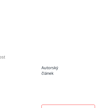
ost
Autorský
článek