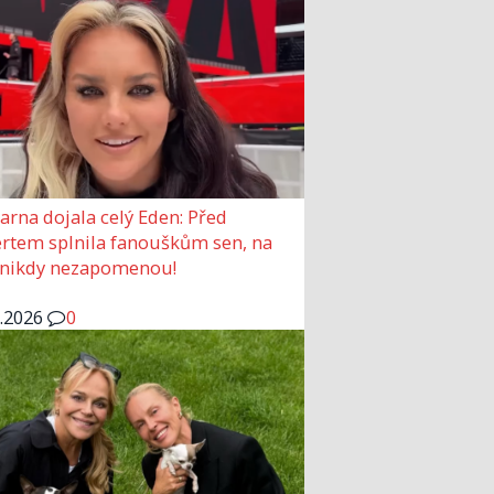
arna dojala celý Eden: Před
rtem splnila fanouškům sen, na
 nikdy nezapomenou!
6.2026
0