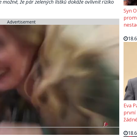
je možné, že pár zelených lístků dokáže ovlivnit riziko
Syn O
promě
Advertisement
nesta
18.
Eva P
první
žádné
18.