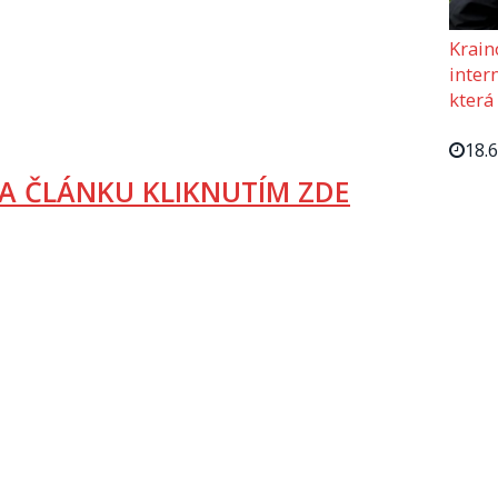
Krain
intern
která
18.
A ČLÁNKU KLIKNUTÍM ZDE