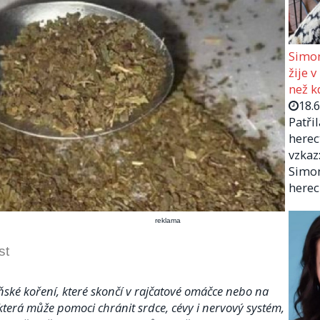
Simon
žije v
než kd
18.
Patři
herec
vzkaz:
Simon
herec
reklama
st
ňské koření, které skončí v rajčatové omáčce nebo na
, která může pomoci chránit srdce, cévy i nervový systém,