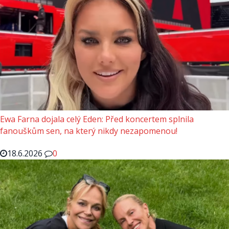
Ewa Farna dojala celý Eden: Před koncertem splnila
fanouškům sen, na který nikdy nezapomenou!
18.6.2026
0