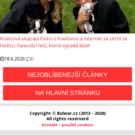
Krainová ukázala fotku s Havlovou a internet se utrhl ze
řetězu: Fanoušci řeší, která vypadá lépe!
18.6.2026
0
NEJOBLÍBENEJŠÍ ČLÁNKY
NA HLAVNÍ STRÁNKU
Copyright © Bulwar.cz (2013 - 2026)
All rights reserverd
-
kontakt
použití cookies