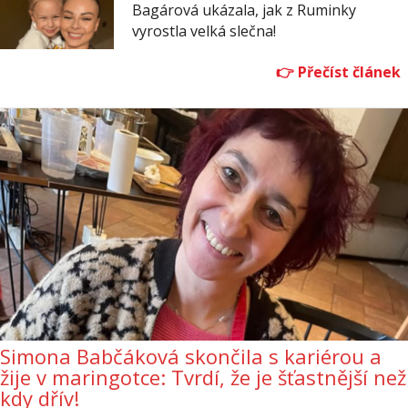
Bagárová ukázala, jak z Ruminky
vyrostla velká slečna!
Simona Babčáková skončila s kariérou a
žije v maringotce: Tvrdí, že je šťastnější než
kdy dřív!