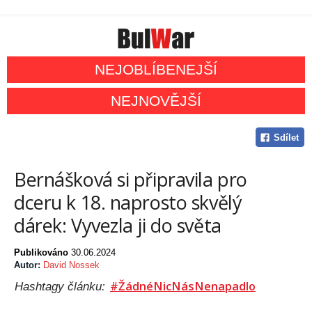
NEJOBLÍBENEJŠÍ
NEJNOVĚJŠÍ
Sdílet
Bernášková si připravila pro
dceru k 18. naprosto skvělý
dárek: Vyvezla ji do světa
Publikováno
30.06.2024
Autor:
David Nossek
#ŽádnéNicNásNenapadlo
Hashtagy článku: