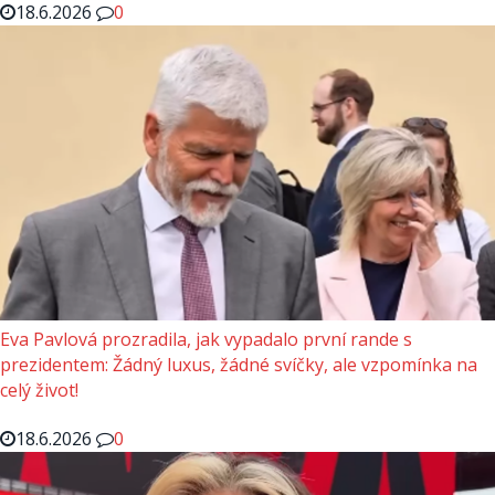
18.6.2026
0
Eva Pavlová prozradila, jak vypadalo první rande s
prezidentem: Žádný luxus, žádné svíčky, ale vzpomínka na
celý život!
18.6.2026
0