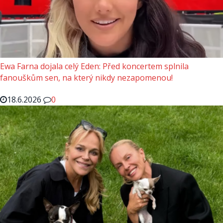
Ewa Farna dojala celý Eden: Před koncertem splnila
fanouškům sen, na který nikdy nezapomenou!
18.6.2026
0