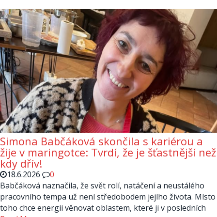
Simona Babčáková skončila s kariérou a
žije v maringotce: Tvrdí, že je šťastnější než
kdy dřív!
18.6.2026
0
Babčáková naznačila, že svět rolí, natáčení a neustálého
pracovního tempa už není středobodem jejího života. Místo
toho chce energii věnovat oblastem, které ji v posledních