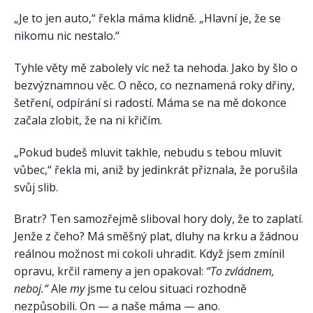
„Je to jen auto,“ řekla máma klidně. „Hlavní je, že se
nikomu nic nestalo.“
Tyhle věty mě zabolely víc než ta nehoda. Jako by šlo o
bezvýznamnou věc. O něco, co neznamená roky dřiny,
šetření, odpírání si radostí. Máma se na mě dokonce
začala zlobit, že na ni křičím.
„Pokud budeš mluvit takhle, nebudu s tebou mluvit
vůbec,“ řekla mi, aniž by jedinkrát přiznala, že porušila
svůj slib.
Bratr? Ten samozřejmě sliboval hory doly, že to zaplatí.
Jenže z čeho? Má směšný plat, dluhy na krku a žádnou
reálnou možnost mi cokoli uhradit. Když jsem zmínil
opravu, krčil rameny a jen opakoval:
“To zvládnem,
neboj.“
Ale
my
jsme tu celou situaci rozhodně
nezpůsobili. On — a naše máma — ano.