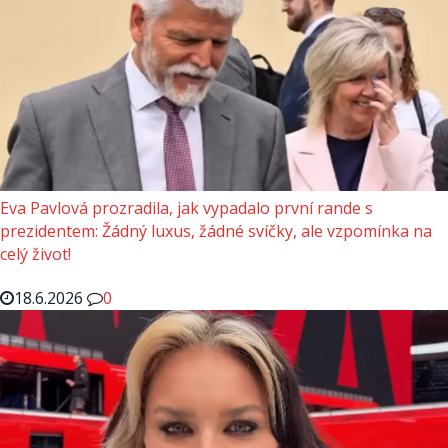
Eva Pavlová prozradila, jak vypadalo první rande s
prezidentem: Žádný luxus, žádné svíčky, ale vzpomínka na
celý život!
18.6.2026
0