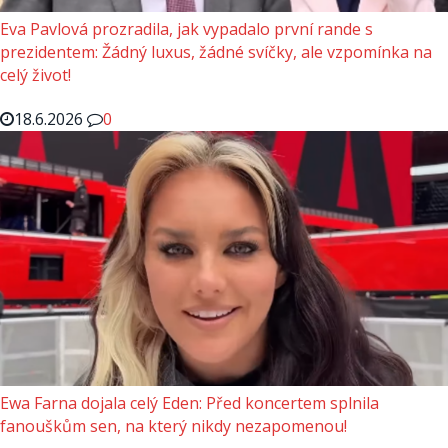
Eva Pavlová prozradila, jak vypadalo první rande s
prezidentem: Žádný luxus, žádné svíčky, ale vzpomínka na
celý život!
18.6.2026
0
Ewa Farna dojala celý Eden: Před koncertem splnila
fanouškům sen, na který nikdy nezapomenou!