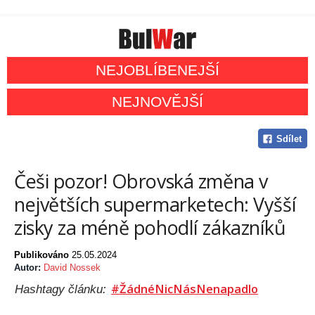
NEJOBLÍBENEJŠÍ
NEJNOVĚJŠÍ
Sdílet
Češi pozor! Obrovská změna v
největších supermarketech: Vyšší
zisky za méně pohodlí zákazníků
Publikováno
25.05.2024
Autor:
David Nossek
#ŽádnéNicNásNenapadlo
Hashtagy článku: