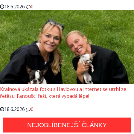
18.6.2026
0
Krainová ukázala fotku s Havlovou a internet se utrhl ze
řetězu: Fanoušci řeší, která vypadá lépe!
18.6.2026
0
NEJOBLÍBENEJŠÍ ČLÁNKY