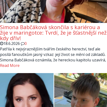
Simona Babčáková skončila s kariérou a
žije v maringotce: Tvrdí, že je šťastnější než
kdy dřív!
18.6.2026
0
Patřila k nejvýraznějším tvářím českého herectví, teď ale
posílá fanouškům jasný vzkaz: její život se mění od základů.
Simona Babčáková oznámila, že hereckou kapitolu uzavírá,
Read More