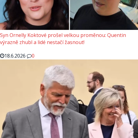
Syn Ornelly Koktové prošel velkou proměnou: Quentin
výrazně zhubl a lidé nestačí žasnout!
18.6.2026
0