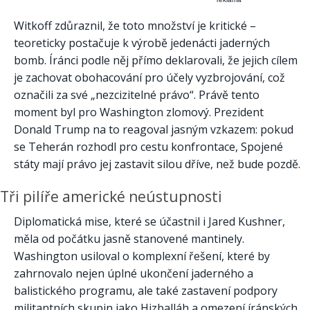
Witkoff zdůraznil, že toto množství je kritické –
teoreticky postačuje k výrobě jedenácti jaderných
bomb. Íránci podle něj přímo deklarovali, že jejich cílem
je zachovat obohacování pro účely vyzbrojování, což
označili za své „nezcizitelné právo“. Právě tento
moment byl pro Washington zlomový. Prezident
Donald Trump na to reagoval jasným vzkazem: pokud
se Teherán rozhodl pro cestu konfrontace, Spojené
státy mají právo jej zastavit silou dříve, než bude pozdě.
Tři pilíře americké neústupnosti
Diplomatická mise, které se účastnil i Jared Kushner,
měla od počátku jasně stanovené mantinely.
Washington usiloval o komplexní řešení, které by
zahrnovalo nejen úplné ukončení jaderného a
balistického programu, ale také zastavení podpory
militantních skupin jako Hizballáh a omezení íránských