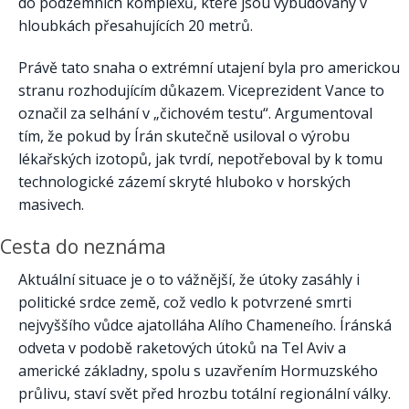
do podzemních komplexů, které jsou vybudovány v
hloubkách přesahujících 20 metrů.
Právě tato snaha o extrémní utajení byla pro americkou
stranu rozhodujícím důkazem. Viceprezident Vance to
označil za selhání v „čichovém testu“. Argumentoval
tím, že pokud by Írán skutečně usiloval o výrobu
lékařských izotopů, jak tvrdí, nepotřeboval by k tomu
technologické zázemí skryté hluboko v horských
masivech.
Cesta do neznáma
Aktuální situace je o to vážnější, že útoky zasáhly i
politické srdce země, což vedlo k potvrzené smrti
nejvyššího vůdce ajatolláha Alího Chameneího. Íránská
odveta v podobě raketových útoků na Tel Aviv a
americké základny, spolu s uzavřením Hormuzského
průlivu, staví svět před hrozbu totální regionální války.