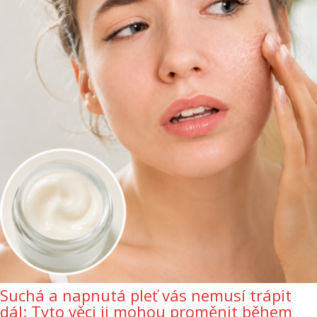
Suchá a napnutá pleť vás nemusí trápit
dál: Tyto věci ji mohou proměnit během