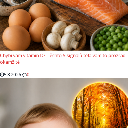
Chybí vám vitamin D? Těchto 5 signálů těla vám to prozradí
okamžitě!
5.8.2026
0