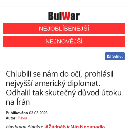
NEJOBLÍBENEJŠÍ
NEJNOVĚJŠÍ
Sdílet
Chlubili se nám do očí, prohlásil
nejvyšší americký diplomat.
Odhalil tak skutečný důvod útoku
na Írán
Publikováno
03.03.2026
Autor:
Pavla
#ŽádnéNicNásNenapadlo
Hashtagy článku: