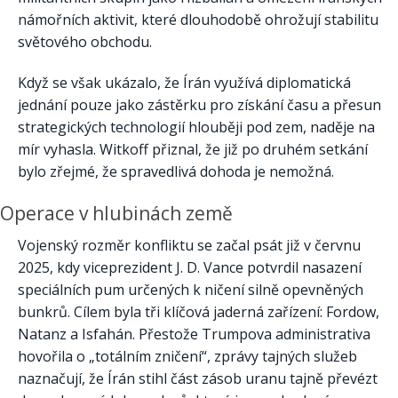
námořních aktivit, které dlouhodobě ohrožují stabilitu
světového obchodu.
Když se však ukázalo, že Írán využívá diplomatická
jednání pouze jako zástěrku pro získání času a přesun
strategických technologií hlouběji pod zem, naděje na
mír vyhasla. Witkoff přiznal, že již po druhém setkání
bylo zřejmé, že spravedlivá dohoda je nemožná.
Operace v hlubinách země
Vojenský rozměr konfliktu se začal psát již v červnu
2025, kdy viceprezident J. D. Vance potvrdil nasazení
speciálních pum určených k ničení silně opevněných
bunkrů. Cílem byla tři klíčová jaderná zařízení: Fordow,
Natanz a Isfahán. Přestože Trumpova administrativa
hovořila o „totálním zničení“, zprávy tajných služeb
naznačují, že Írán stihl část zásob uranu tajně převézt