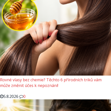
Rovné vlasy bez chemie? Těchto 6 přírodních triků vám
může změnit účes k nepoznání!
5.8.2026
0