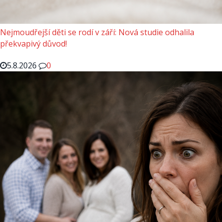
Nejmoudřejší děti se rodí v září: Nová studie odhalila
překvapivý důvod!
5.8.2026
0