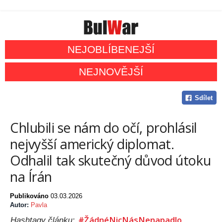
NEJOBLÍBENEJŠÍ
NEJNOVĚJŠÍ
Sdílet
Chlubili se nám do očí, prohlásil
nejvyšší americký diplomat.
Odhalil tak skutečný důvod útoku
na Írán
Publikováno
03.03.2026
Autor:
Pavla
#ŽádnéNicNásNenapadlo
Hashtagy článku: