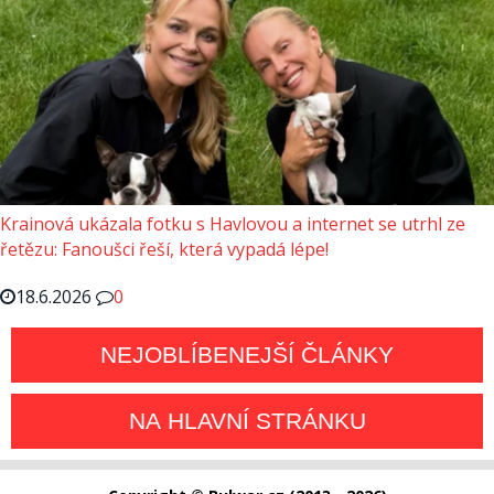
Krainová ukázala fotku s Havlovou a internet se utrhl ze
řetězu: Fanoušci řeší, která vypadá lépe!
18.6.2026
0
NEJOBLÍBENEJŠÍ ČLÁNKY
NA HLAVNÍ STRÁNKU