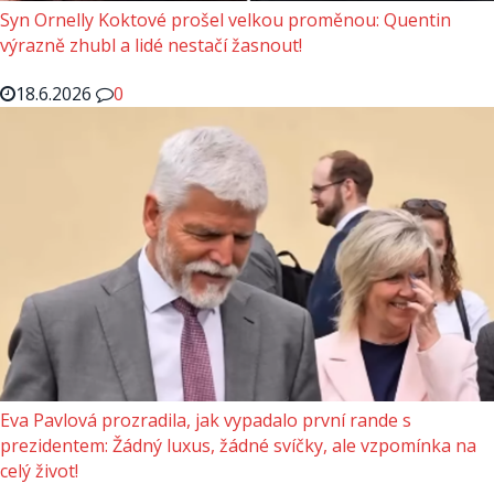
Syn Ornelly Koktové prošel velkou proměnou: Quentin
výrazně zhubl a lidé nestačí žasnout!
18.6.2026
0
Eva Pavlová prozradila, jak vypadalo první rande s
prezidentem: Žádný luxus, žádné svíčky, ale vzpomínka na
celý život!