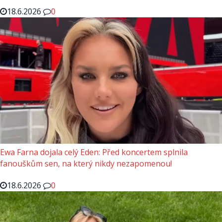
18.6.2026
0
Ewa Farna dojala celý Eden: Před koncertem splnila
fanouškům sen, na který nikdy nezapomenou!
18.6.2026
0