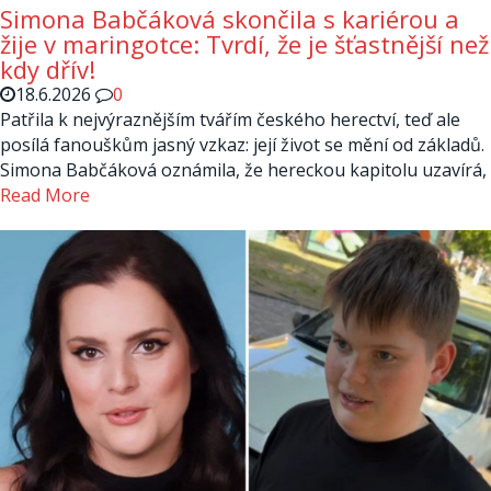
Simona Babčáková skončila s kariérou a
žije v maringotce: Tvrdí, že je šťastnější než
kdy dřív!
18.6.2026
0
Patřila k nejvýraznějším tvářím českého herectví, teď ale
posílá fanouškům jasný vzkaz: její život se mění od základů.
Simona Babčáková oznámila, že hereckou kapitolu uzavírá,
Read More