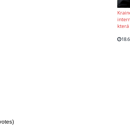
Krain
intern
která
18.
votes)