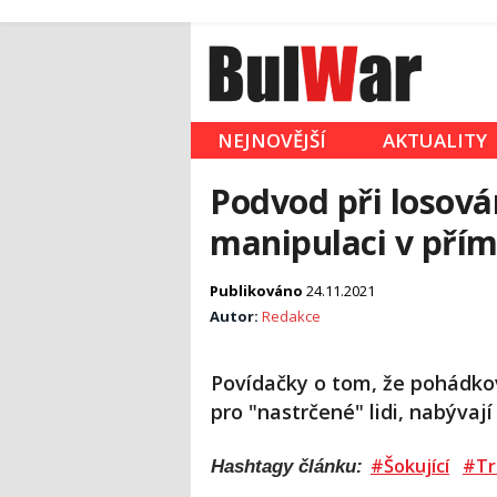
NEJNOVĚJŠÍ
AKTUALITY
Podvod při losován
manipulaci v pří
Publikováno
24.11.2021
Autor:
Redakce
Povídačky o tom, že pohádkov
pro "nastrčené" lidi, nabývají
#Šokující
#Tr
Hashtagy článku: