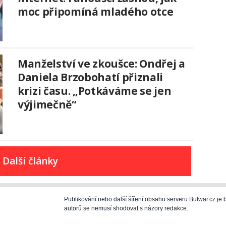
moc připomíná mladého otce
Manželství ve zkoušce: Ondřej a
Daniela Brzobohatí přiznali
krizi času. „Potkáváme se jen
výjimečně“
Další články
Publikování nebo další šíření obsahu serveru Bulwar.cz j
autorů se nemusí shodovat s názory redakce.