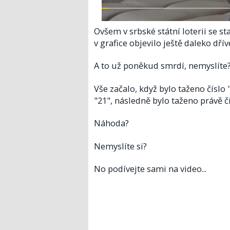
Ovšem v srbské státní loterii se s
v grafice objevilo ještě daleko dří
A to už poněkud smrdí, nemyslíte
Vše začalo, když bylo taženo číslo 
"21", následně bylo taženo právě čí
Náhoda?
Nemyslíte si?
No podívejte sami na video...