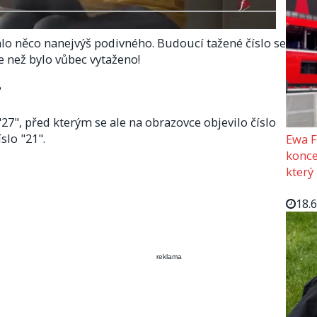
talo něco nanejvýš podivného. Budoucí tažené číslo se
ve než bylo vůbec vytaženo!
?
"27", před kterým se ale na obrazovce objevilo číslo
slo "21".
Ewa F
konce
který
18.
reklama