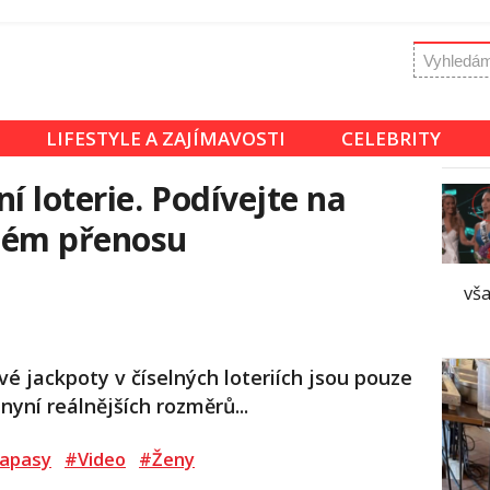
LIFESTYLE A ZAJÍMAVOSTI
CELEBRITY
í loterie. Podívejte na
mém přenosu
vša
é jackpoty v číselných loteriích jsou pouze
 nyní reálnějších rozměrů...
apasy
#Video
#Ženy