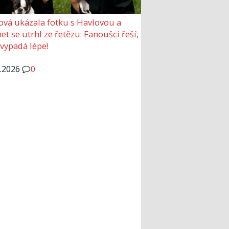
ová ukázala fotku s Havlovou a
et se utrhl ze řetězu: Fanoušci řeší,
 vypadá lépe!
6.2026
0