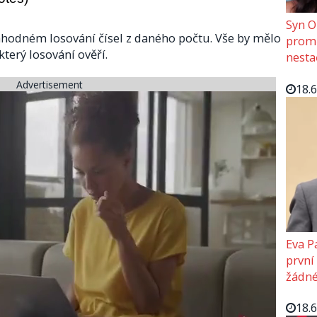
Syn O
áhodném losování čísel z daného počtu. Vše by mělo
promě
který losování ověří.
nesta
Advertisement
18.
Eva P
první
žádné
18.