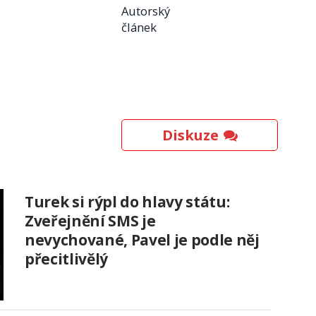
Autorský
článek
Diskuze
Turek si rýpl do hlavy státu:
Zveřejnění SMS je
nevychované, Pavel je podle něj
přecitlivělý