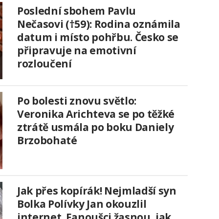
Poslední sbohem Pavlu
Nečasovi (†59): Rodina oznámila
datum i místo pohřbu. Česko se
připravuje na emotivní
rozloučení
Po bolesti znovu světlo:
Veronika Arichteva se po těžké
ztrátě usmála po boku Daniely
Brzobohaté
Jak přes kopírák! Nejmladší syn
Bolka Polívky Jan okouzlil
internet. Fanoušci žasnou, jak