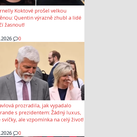
rnelly Koktové prošel velkou
nou: Quentin výrazně zhubl a lidé
čí žasnout!
6.2026
0
avlová prozradila, jak vypadalo
 rande s prezidentem: Žádný luxus,
 svíčky, ale vzpomínka na celý život!
6.2026
0