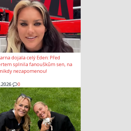
arna dojala celý Eden: Před
rtem splnila fanouškům sen, na
 nikdy nezapomenou!
6.2026
0