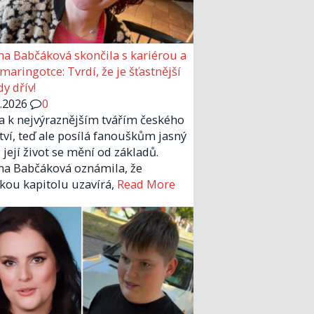
a Babčáková skončila s kariérou a
 maringotce: Tvrdí, že je šťastnější
y dřív!
6.2026
0
la k nejvýraznějším tvářím českého
tví, teď ale posílá fanouškům jasný
 její život se mění od základů.
a Babčáková oznámila, že
kou kapitolu uzavírá,
Read More