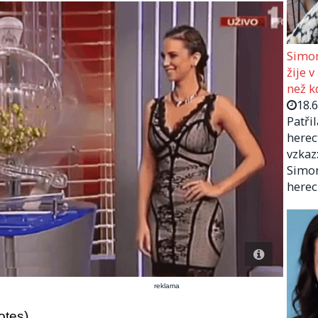
Simon
žije v
než kd
18.
Patři
herec
vzkaz:
Simon
herec
reklama
otes)