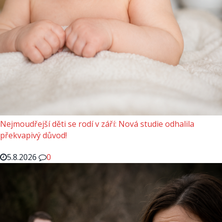
Nejmoudřejší děti se rodí v září: Nová studie odhalila
překvapivý důvod!
5.8.2026
0