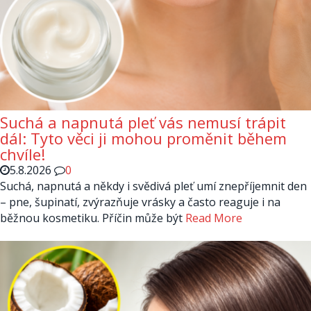
Suchá a napnutá pleť vás nemusí trápit
dál: Tyto věci ji mohou proměnit během
chvíle!
5.8.2026
0
Suchá, napnutá a někdy i svědivá pleť umí znepříjemnit den
– pne, šupinatí, zvýrazňuje vrásky a často reaguje i na
běžnou kosmetiku. Příčin může být
Read More