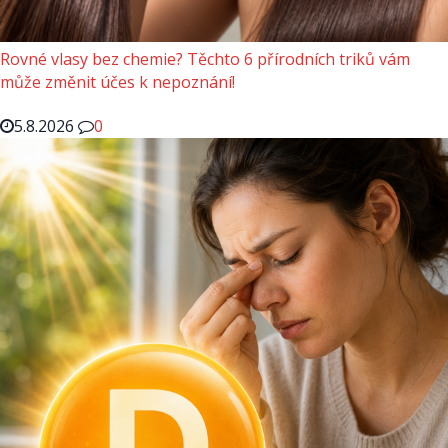
Rovné vlasy bez chemie? Těchto 6 přírodních triků vám
může změnit účes k nepoznání!
5.8.2026
0