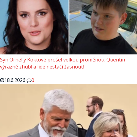
Syn Ornelly Koktové prošel velkou proměnou: Quentin
výrazně zhubl a lidé nestačí žasnout!
18.6.2026
0