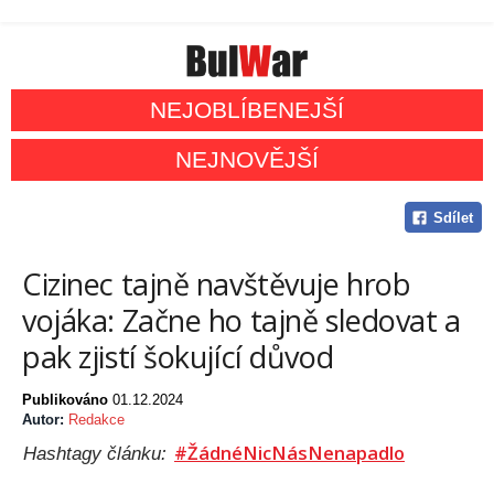
NEJOBLÍBENEJŠÍ
NEJNOVĚJŠÍ
Sdílet
Cizinec tajně navštěvuje hrob
vojáka: Začne ho tajně sledovat a
pak zjistí šokující důvod
Publikováno
01.12.2024
Autor:
Redakce
#ŽádnéNicNásNenapadlo
Hashtagy článku: