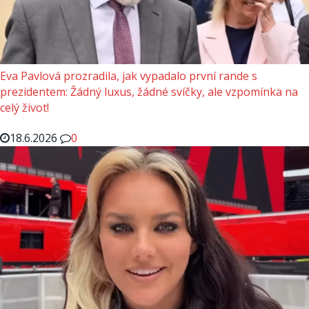
Eva Pavlová prozradila, jak vypadalo první rande s
prezidentem: Žádný luxus, žádné svíčky, ale vzpomínka na
celý život!
18.6.2026
0