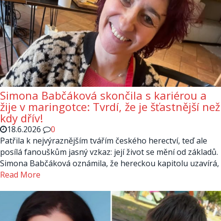
Simona Babčáková skončila s kariérou a
žije v maringotce: Tvrdí, že je šťastnější než
kdy dřív!
18.6.2026
0
Patřila k nejvýraznějším tvářím českého herectví, teď ale
posílá fanouškům jasný vzkaz: její život se mění od základů.
Simona Babčáková oznámila, že hereckou kapitolu uzavírá,
Read More