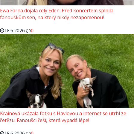
Ewa Farna dojala celý Eden: Před koncertem splnila
fanouškům sen, na který nikdy nezapomenou!
18.6.2026
0
Krainová ukázala fotku s Havlovou a internet se utrhl ze
řetězu: Fanoušci řeší, která vypadá lépe!
18.6.2026
0