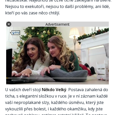
nezatleskal. Najednou se ozve tiché zaklepání na dveře.
Nejsou to exekutoři, nejsou to další problémy, ani lidé,
kteří po vás zase něco chtějí.
Advertisement
U vašich dveří stojí
Někdo Velký
. Postava zahalená do
ticha, s elegantní složkou v ruce. Je v ní záznam každé
vaší neproplakané slzy, každého úsměvu, který jste
vykouzlili přes bolest, i každého okamžiku, kdy jste