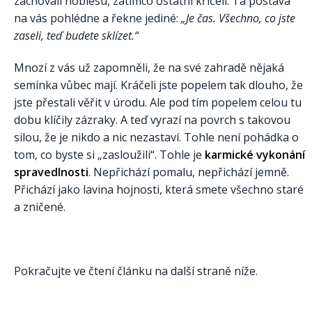
zachovali noblesu, zatímco ostatní křičeli. Ta postava
na vás pohlédne a řekne jediné:
„Je čas. Všechno, co jste
zaseli, teď budete sklízet.“
Mnozí z vás už zapomněli, že na své zahradě nějaká
semínka vůbec mají. Kráčeli jste popelem tak dlouho, že
jste přestali věřit v úrodu. Ale pod tím popelem celou tu
dobu klíčily zázraky. A teď vyrazí na povrch s takovou
silou, že je nikdo a nic nezastaví. Tohle není pohádka o
tom, co byste si „zasloužili“. Tohle je
karmické vykonání
spravedlnosti
. Nepřichází pomalu, nepřichází jemně.
Přichází jako lavina hojnosti, která smete všechno staré
a zničené.
Pokračujte ve čtení článku na další straně níže.