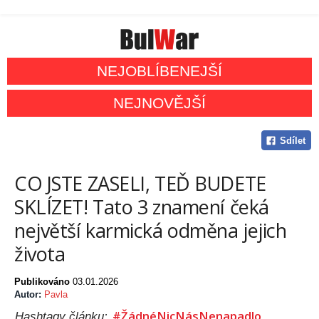
NEJOBLÍBENEJŠÍ
NEJNOVĚJŠÍ
Sdílet
CO JSTE ZASELI, TEĎ BUDETE
SKLÍZET! Tato 3 znamení čeká
největší karmická odměna jejich
života
Publikováno
03.01.2026
Autor:
Pavla
#ŽádnéNicNásNenapadlo
Hashtagy článku: