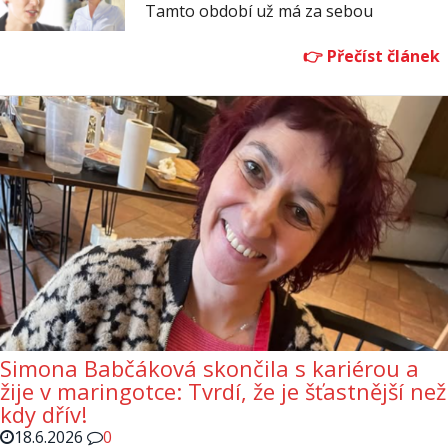
Tamto období už má za sebou
Simona Babčáková skončila s kariérou a
žije v maringotce: Tvrdí, že je šťastnější než
kdy dřív!
18.6.2026
0