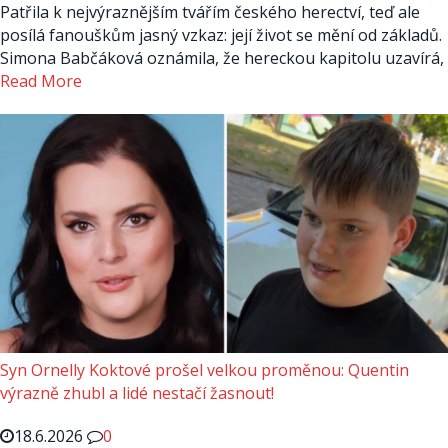
Patřila k nejvýraznějším tvářím českého herectví, teď ale
posílá fanouškům jasný vzkaz: její život se mění od základů.
Simona Babčáková oznámila, že hereckou kapitolu uzavírá,
Read More
Syn Ornelly Koktové prošel velkou proměnou: Quentin
výrazně zhubl a lidé nestačí žasnout!
18.6.2026
0