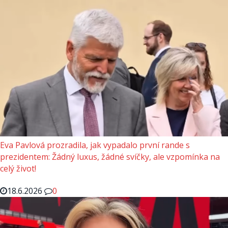
Eva Pavlová prozradila, jak vypadalo první rande s
prezidentem: Žádný luxus, žádné svíčky, ale vzpomínka na
celý život!
18.6.2026
0