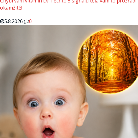
Chybí vám vitamin D? Těchto 5 signálů těla vám to prozradí
okamžitě!
5.8.2026
0