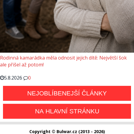
Rodinná kamarádka měla odnosit jejich dítě: Největší šok
ale přišel až potom!
5.8.2026
0
NEJOBLÍBENEJŠÍ ČLÁNKY
NA HLAVNÍ STRÁNKU
Copyright © Bulwar.cz (2013 - 2026)