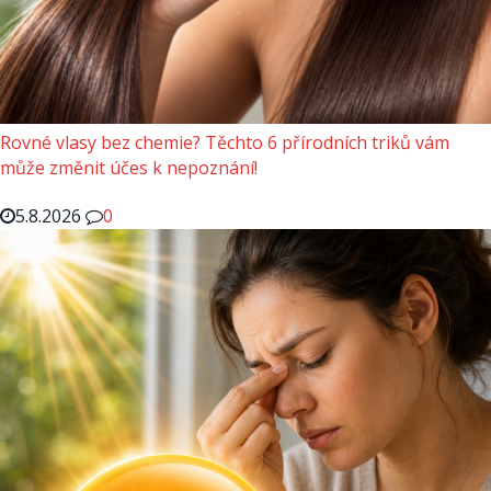
Rovné vlasy bez chemie? Těchto 6 přírodních triků vám
může změnit účes k nepoznání!
5.8.2026
0