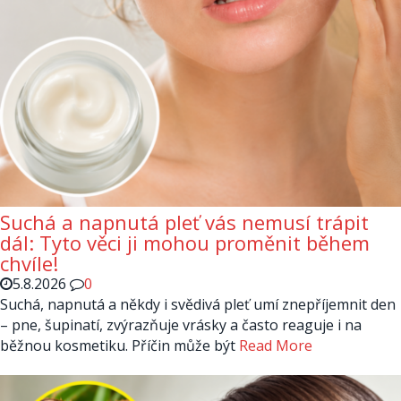
Suchá a napnutá pleť vás nemusí trápit
dál: Tyto věci ji mohou proměnit během
chvíle!
5.8.2026
0
Suchá, napnutá a někdy i svědivá pleť umí znepříjemnit den
– pne, šupinatí, zvýrazňuje vrásky a často reaguje i na
běžnou kosmetiku. Příčin může být
Read More