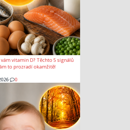
 vám vitamin D? Těchto 5 signálů
vám to prozradí okamžitě!
2026
0