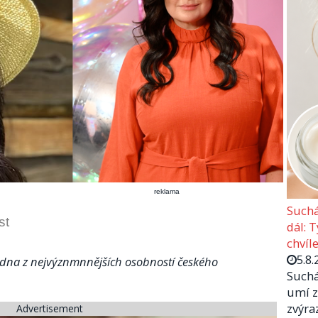
reklama
Suchá
st
dál: 
chvíle
5.8.
jedna z nejvýznmnnějších osobností českého
Suchá
umí z
zvýra
Advertisement