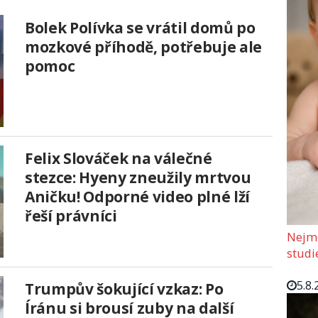
Bolek Polívka se vrátil domů po
mozkové příhodě, potřebuje ale
pomoc
Felix Slováček na válečné
stezce: Hyeny zneužily mrtvou
Aničku! Odporné video plné lží
řeší právníci
Nejmo
studi
5.8.
Trumpův šokující vzkaz: Po
Íránu si brousí zuby na další