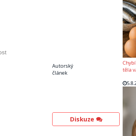
ost
Chybí
Autorský
těla 
článek
5.8.
Diskuze