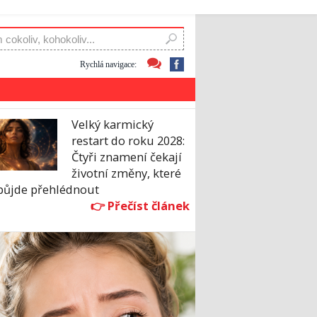
Rychlá navigace:
Velký karmický
restart do roku 2028:
Čtyři znamení čekají
životní změny, které
půjde přehlédnout