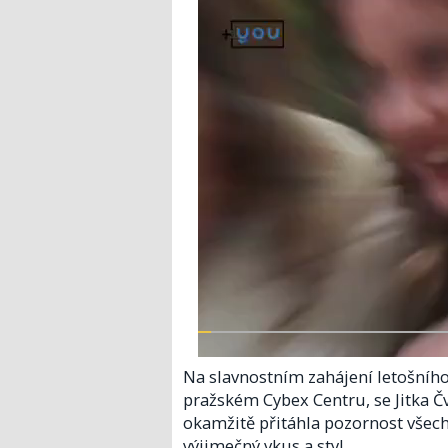
Na slavnostním zahájení letošního
pražském Cybex Centru, se Jitka Čv
okamžitě přitáhla pozornost všech 
výjimečný vkus a styl.