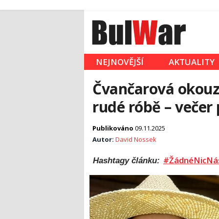
NEJNOVĚJŠÍ
AKTUALITY
Čvančarová okouzl
rudé róbě – večer
Publikováno
09.11.2025
Autor:
David Nossek
#ŽádnéNicNá
Hashtagy článku: