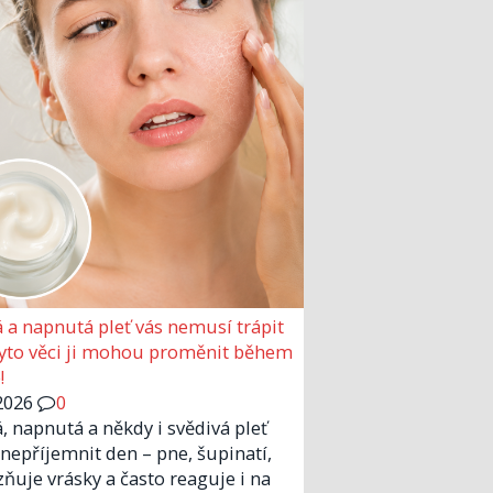
 a napnutá pleť vás nemusí trápit
Tyto věci ji mohou proměnit během
!
2026
0
, napnutá a někdy i svědivá pleť
nepříjemnit den – pne, šupinatí,
zňuje vrásky a často reaguje i na