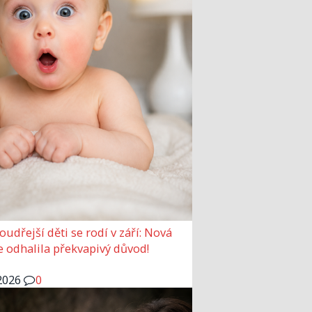
udřejší děti se rodí v září: Nová
e odhalila překvapivý důvod!
2026
0