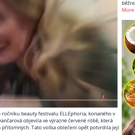
běžno
More
 ročníku beauty festivalu ELLEphoria, konaného v
ančarová objevila ve výrazné červené róbě, která
přítomných. Tato volba oblečení opět potvrdila její