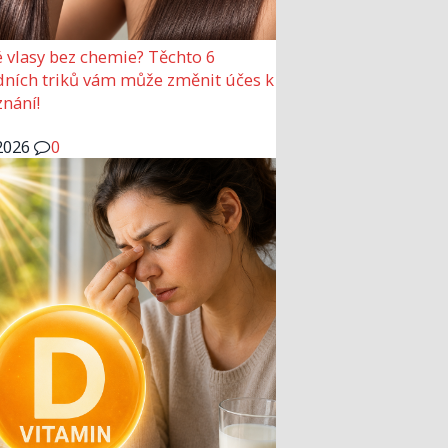
 vlasy bez chemie? Těchto 6
dních triků vám může změnit účes k
nání!
2026
0