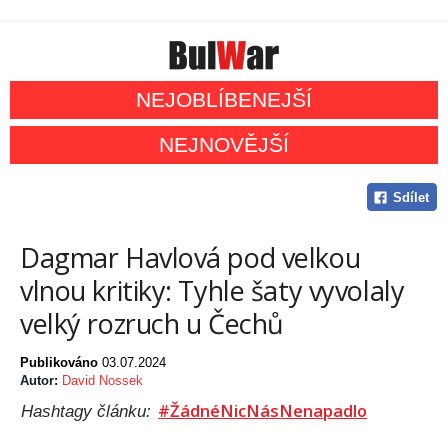
NEJOBLÍBENEJŠÍ
NEJNOVĚJŠÍ
Sdílet
Dagmar Havlová pod velkou
vlnou kritiky: Tyhle šaty vyvolaly
velký rozruch u Čechů
Publikováno
03.07.2024
Autor:
David Nossek
#ŽádnéNicNásNenapadlo
Hashtagy článku: