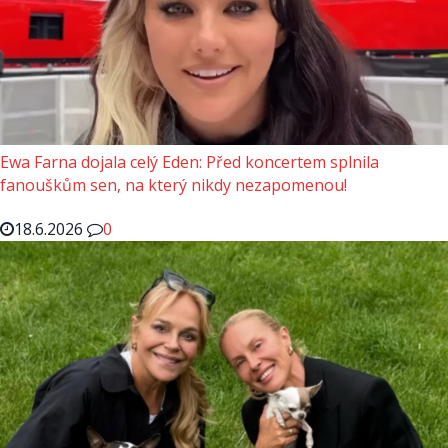
Ewa Farna dojala celý Eden: Před koncertem splnila
fanouškům sen, na který nikdy nezapomenou!
18.6.2026
0