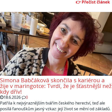
Simona Babčáková skončila s kariérou a
žije v maringotce: Tvrdí, že je šťastnější než
kdy dřív!
18.6.2026
0
Patřila k nejvýraznějším tvářím českého herectví, teď ale
posílá fanouškům jasný vzkaz: její život se mění od základů.