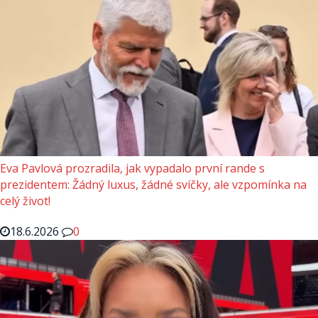
Eva Pavlová prozradila, jak vypadalo první rande s
prezidentem: Žádný luxus, žádné svíčky, ale vzpomínka na
celý život!
18.6.2026
0