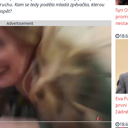
zruchu. Kam se tedy poděla mladá zpěvačka, kterou
Syn O
ospět?
promě
nesta
Advertisement
18.
Eva P
první
žádné
18.