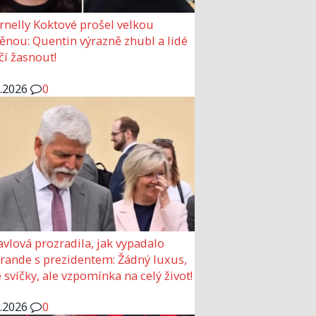
rnelly Koktové prošel velkou
nou: Quentin výrazně zhubl a lidé
čí žasnout!
6.2026
0
avlová prozradila, jak vypadalo
 rande s prezidentem: Žádný luxus,
 svíčky, ale vzpomínka na celý život!
6.2026
0