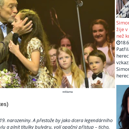
Simon
žije v
než kd
18.
Patři
herec
vzkaz:
Simon
herec
reklama
tes)
é 19. narozeniny. A přestože by jako dcera legendárního
lu a plnit titulky bulváru, volí opačný přístup – ticho,