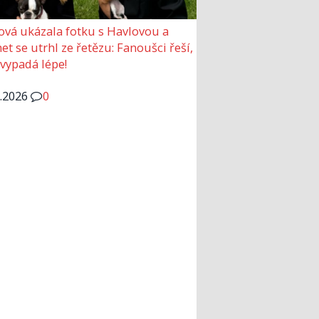
ová ukázala fotku s Havlovou a
et se utrhl ze řetězu: Fanoušci řeší,
 vypadá lépe!
6.2026
0