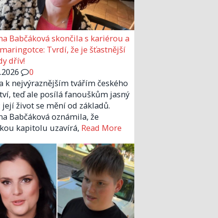
a Babčáková skončila s kariérou a
 maringotce: Tvrdí, že je šťastnější
y dřív!
6.2026
0
la k nejvýraznějším tvářím českého
tví, teď ale posílá fanouškům jasný
 její život se mění od základů.
a Babčáková oznámila, že
kou kapitolu uzavírá,
Read More