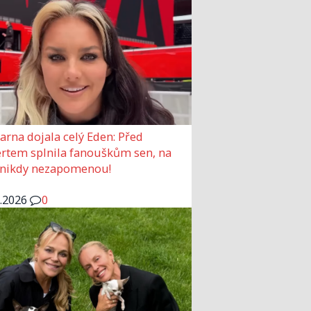
arna dojala celý Eden: Před
rtem splnila fanouškům sen, na
 nikdy nezapomenou!
6.2026
0