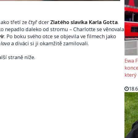
jako třetí ze čtyř dcer
Zlatého slavíka Karla Gotta
.
lko nepadlo daleko od stromu – Charlotte se věnovala
ír
. Po boku svého otce se objevila ve filmech jako
hlava
a diváci si ji okamžitě zamilovali.
lší straně níže.
Ewa F
konce
který
18.