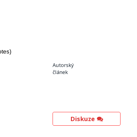
otes)
Autorský
článek
Diskuze