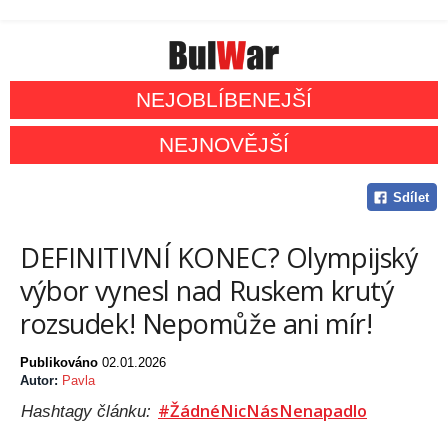
NEJOBLÍBENEJŠÍ
NEJNOVĚJŠÍ
Sdílet
DEFINITIVNÍ KONEC? Olympijský
výbor vynesl nad Ruskem krutý
rozsudek! Nepomůže ani mír!
Publikováno
02.01.2026
Autor:
Pavla
#ŽádnéNicNásNenapadlo
Hashtagy článku: