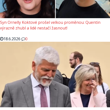
Syn Ornelly Koktové prošel velkou proměnou: Quentin
výrazně zhubl a lidé nestačí žasnout!
18.6.2026
0