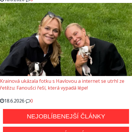
Krainová ukázala fotku s Havlovou a internet se utrhl ze
řetězu: Fanoušci řeší, která vypadá lépe!
18.6.2026
0
NEJOBLÍBENEJŠÍ ČLÁNKY