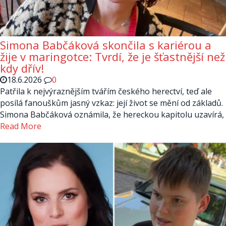
Simona Babčáková skončila s kariérou a
žije v maringotce: Tvrdí, že je šťastnější než
kdy dřív!
18.6.2026
0
Patřila k nejvýraznějším tvářím českého herectví, teď ale
posílá fanouškům jasný vzkaz: její život se mění od základů.
Simona Babčáková oznámila, že hereckou kapitolu uzavírá,
Read More