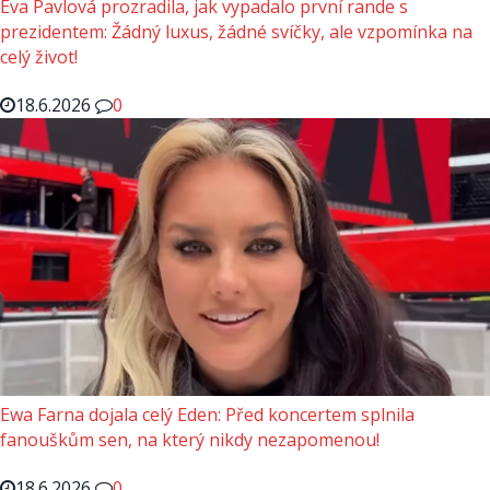
Eva Pavlová prozradila, jak vypadalo první rande s
prezidentem: Žádný luxus, žádné svíčky, ale vzpomínka na
celý život!
18.6.2026
0
Ewa Farna dojala celý Eden: Před koncertem splnila
fanouškům sen, na který nikdy nezapomenou!
18.6.2026
0