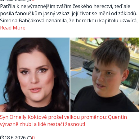
Patřila k nejvýraznějším tvářím českého herectví, teď ale
posílá fanouškům jasný vzkaz: její život se mění od základů.
Simona Babčáková oznámila, že hereckou kapitolu uzavírá,
Read More
Syn Ornelly Koktové prošel velkou proměnou: Quentin
výrazně zhubl a lidé nestačí žasnout!
18.6.2026
0