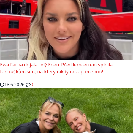
Ewa Farna dojala celý Eden: Před koncertem splnila
fanouškům sen, na který nikdy nezapomenou!
18.6.2026
0