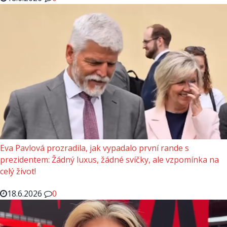
Eva Pavlová prozradila, jak vypadalo první rande s
prezidentem: Žádný luxus, žádné svíčky, ale vzpomínka na
celý život!
18.6.2026
0