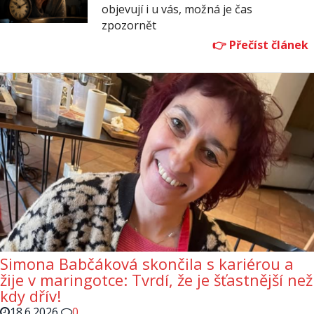
objevují i u vás, možná je čas
zpozornět
Simona Babčáková skončila s kariérou a
žije v maringotce: Tvrdí, že je šťastnější než
kdy dřív!
18.6.2026
0