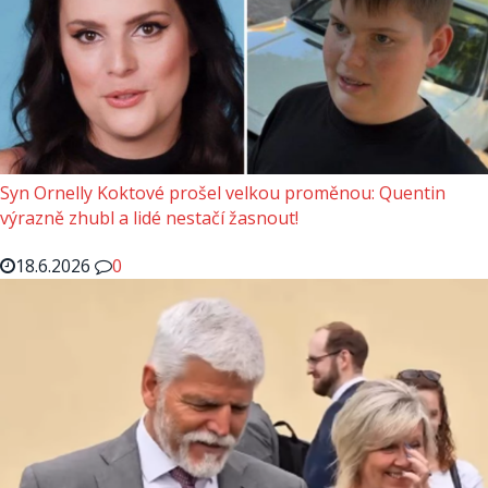
Syn Ornelly Koktové prošel velkou proměnou: Quentin
výrazně zhubl a lidé nestačí žasnout!
18.6.2026
0