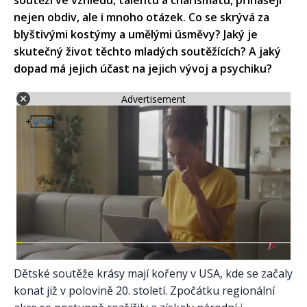
soutěží ve vzhledu, talentu a charismatu, přinášejí
nejen obdiv, ale i mnoho otázek. Co se skrývá za
blyštivými kostýmy a umělými úsměvy? Jaký je
skutečný život těchto mladých soutěžících? A jaký
dopad má jejich účast na jejich vývoj a psychiku?
Advertisement
Dětské soutěže krásy mají kořeny v USA, kde se začaly
konat již v polovině 20. století. Zpočátku regionální