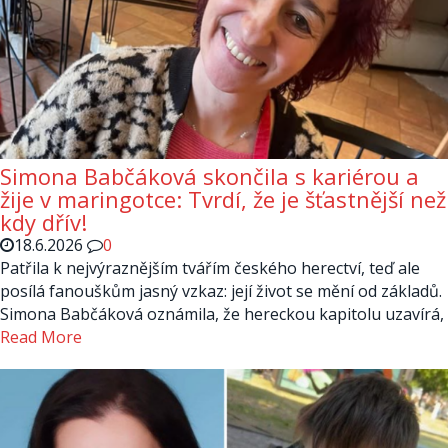
Simona Babčáková skončila s kariérou a
žije v maringotce: Tvrdí, že je šťastnější než
kdy dřív!
18.6.2026
0
Patřila k nejvýraznějším tvářím českého herectví, teď ale
posílá fanouškům jasný vzkaz: její život se mění od základů.
Simona Babčáková oznámila, že hereckou kapitolu uzavírá,
Read More