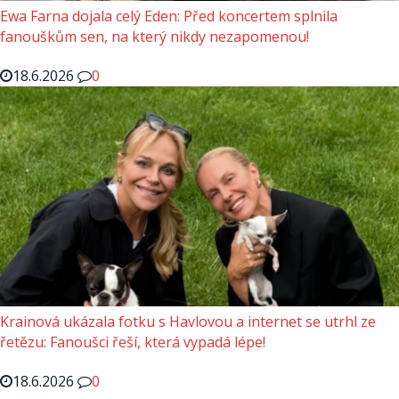
Ewa Farna dojala celý Eden: Před koncertem splnila
fanouškům sen, na který nikdy nezapomenou!
18.6.2026
0
Krainová ukázala fotku s Havlovou a internet se utrhl ze
řetězu: Fanoušci řeší, která vypadá lépe!
18.6.2026
0