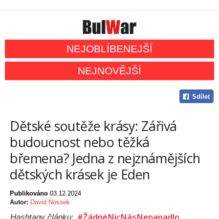
NEJOBLÍBENEJŠÍ
NEJNOVĚJŠÍ
Sdílet
Dětské soutěže krásy: Zářivá
budoucnost nebo těžká
břemena? Jedna z nejznámějších
dětských krásek je Eden
Publikováno
03.12.2024
Autor:
David Nossek
#ŽádnéNicNásNenapadlo
Hashtagy článku: