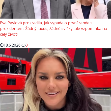
Eva Pavlová prozradila, jak vypadalo první rande s
prezidentem: Žádný luxus, žádné svíčky, ale vzpomínka na
celý život!
18.6.2026
0