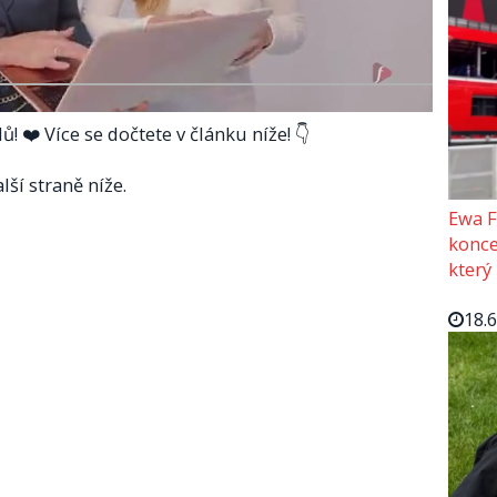
! ❤️ Více se dočtete v článku níže! 👇
lší straně níže.
Ewa F
konce
který
18.