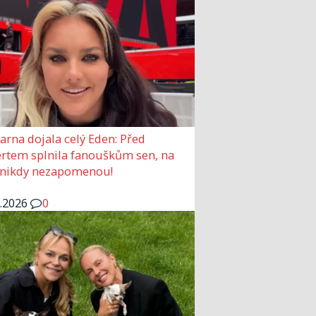
arna dojala celý Eden: Před
rtem splnila fanouškům sen, na
 nikdy nezapomenou!
6.2026
0