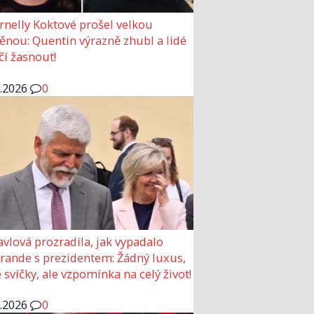
rnelly Koktové prošel velkou
nou: Quentin výrazně zhubl a lidé
čí žasnout!
6.2026
0
avlová prozradila, jak vypadalo
 rande s prezidentem: Žádný luxus,
 svíčky, ale vzpomínka na celý život!
6.2026
0