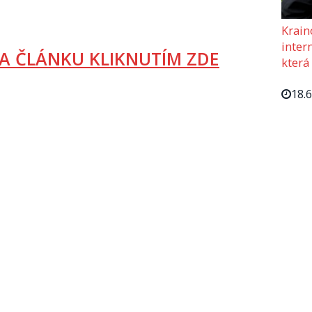
Krain
intern
A ČLÁNKU KLIKNUTÍM ZDE
která
18.