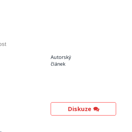
ost
Autorský
článek
Diskuze