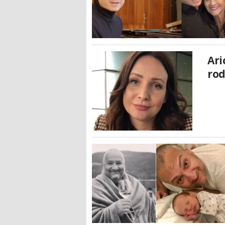
Ari
rod