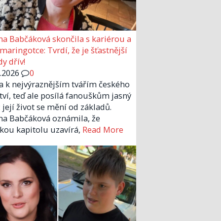
a Babčáková skončila s kariérou a
 maringotce: Tvrdí, že je šťastnější
y dřív!
6.2026
0
la k nejvýraznějším tvářím českého
tví, teď ale posílá fanouškům jasný
 její život se mění od základů.
a Babčáková oznámila, že
kou kapitolu uzavírá,
Read More