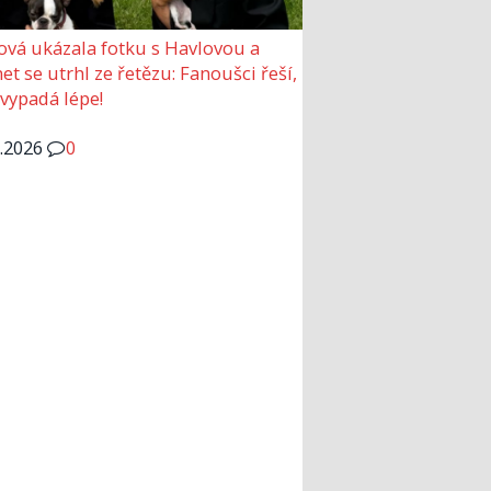
ová ukázala fotku s Havlovou a
et se utrhl ze řetězu: Fanoušci řeší,
 vypadá lépe!
6.2026
0