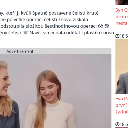
Syn O
, kteří ji kvůli špatně postavené čelisti krutě
promě
ně po velké operaci čelisti znovu získala
nesta
odstoupila složitou šestihodinovou operaci 😱 😨,
ěny čelisti. 🫶 Navíc si nechala udělat i plastiku nosu
18.
Advertisement
Eva P
první
žádné
18.