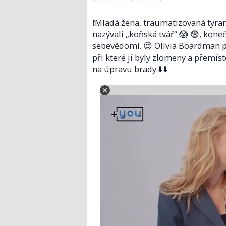
❗️Mladá žena, traumatizovaná tyrany
nazývali „koňská tvář“ 😱 😨, koneč
sebevědomí. 😍 Olivia Boardman p
při které jí byly zlomeny a přemíst
na úpravu brady.⬇️⬇️