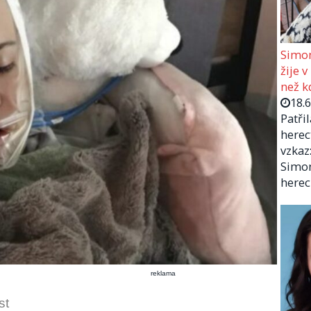
Simon
žije v
než kd
18.
Patři
herec
vzkaz:
Simon
herec
reklama
st