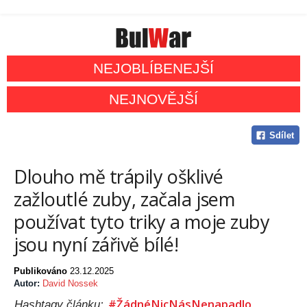
NEJOBLÍBENEJŠÍ
NEJNOVĚJŠÍ
Sdílet
Dlouho mě trápily ošklivé
zažloutlé zuby, začala jsem
používat tyto triky a moje zuby
jsou nyní zářivě bílé!
Publikováno
23.12.2025
Autor:
David Nossek
#ŽádnéNicNásNenapadlo
Hashtagy článku: