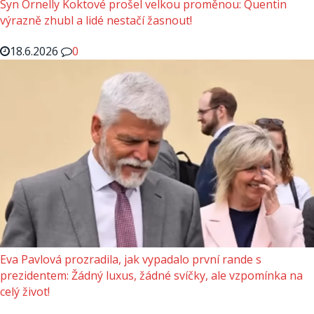
Syn Ornelly Koktové prošel velkou proměnou: Quentin
výrazně zhubl a lidé nestačí žasnout!
18.6.2026
0
Eva Pavlová prozradila, jak vypadalo první rande s
prezidentem: Žádný luxus, žádné svíčky, ale vzpomínka na
celý život!