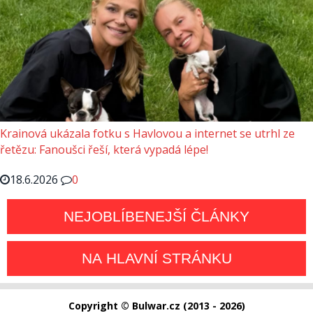
Krainová ukázala fotku s Havlovou a internet se utrhl ze
řetězu: Fanoušci řeší, která vypadá lépe!
18.6.2026
0
NEJOBLÍBENEJŠÍ ČLÁNKY
NA HLAVNÍ STRÁNKU
Copyright © Bulwar.cz (2013 - 2026)