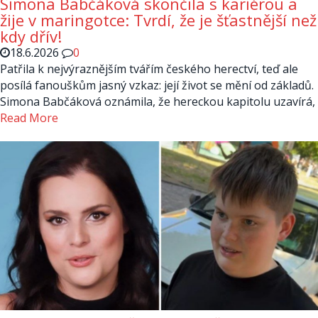
Simona Babčáková skončila s kariérou a
žije v maringotce: Tvrdí, že je šťastnější než
kdy dřív!
18.6.2026
0
Patřila k nejvýraznějším tvářím českého herectví, teď ale
posílá fanouškům jasný vzkaz: její život se mění od základů.
Simona Babčáková oznámila, že hereckou kapitolu uzavírá,
Read More