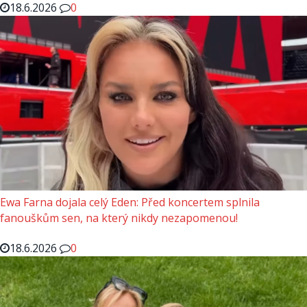
18.6.2026
0
Ewa Farna dojala celý Eden: Před koncertem splnila
fanouškům sen, na který nikdy nezapomenou!
18.6.2026
0