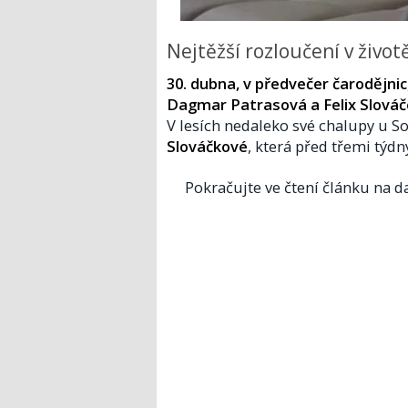
Nejtěžší rozloučení v život
30. dubna, v předvečer čarodějnic
Dagmar Patrasová a Felix Slováč
V lesích nedaleko své chalupy u So
Slováčkové
, která před třemi týd
Pokračujte ve čtení článku na da