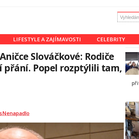
LIFESTYLE A ZAJÍMAVOSTI
CELEBRITY
ničce Slováčkové: Rodiče
ní přání. Popel rozptýlili tam,
př
sNenapadlo