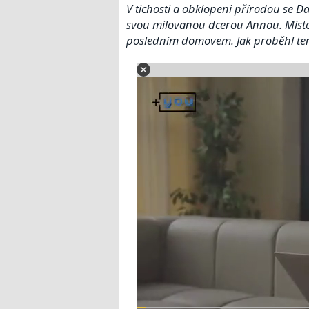
V tichosti a obklopeni přírodou se D
svou milovanou dcerou Annou. Místo, 
posledním domovem. Jak proběhl ten