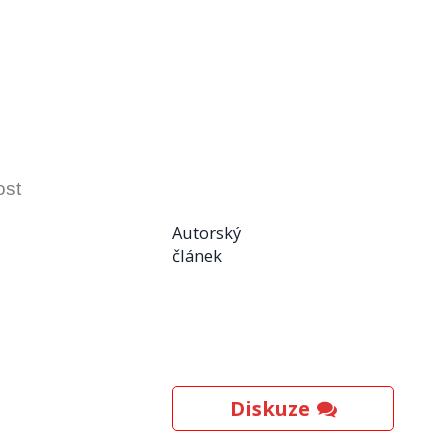
ost
Autorský
článek
Diskuze