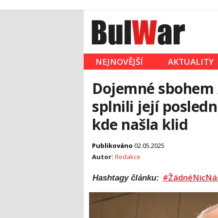
NEJNOVĚJŠÍ
AKTUALITY
Dojemné sbohem A
splnili její posled
kde našla klid
Publikováno
02.05.2025
Autor:
Redakce
#ŽádnéNicNá
Hashtagy článku: