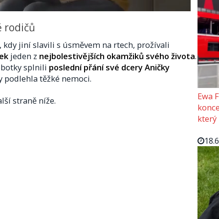
ě rodičů
, kdy jiní slavili s úsměvem na rtech, prožívali
ek
jeden z
nejbolestivějších okamžiků svého života
.
botky splnili
poslední přání své dcery Aničky
ny podlehla těžké nemoci.
Ewa F
lší straně níže.
konce
který
18.