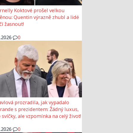
rnelly Koktové prošel velkou
nou: Quentin výrazně zhubl a lidé
čí žasnout!
6.2026
0
avlová prozradila, jak vypadalo
 rande s prezidentem: Žádný luxus,
 svíčky, ale vzpomínka na celý život!
6.2026
0