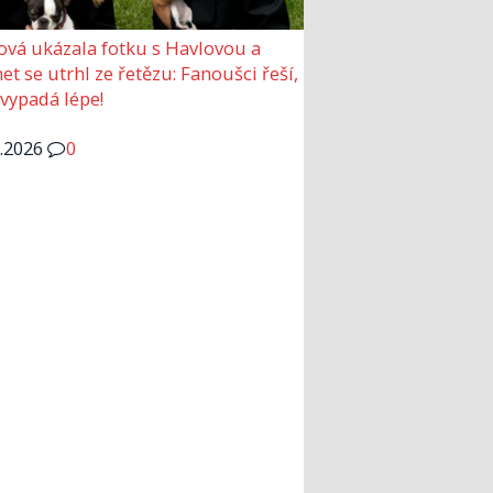
ová ukázala fotku s Havlovou a
et se utrhl ze řetězu: Fanoušci řeší,
 vypadá lépe!
6.2026
0