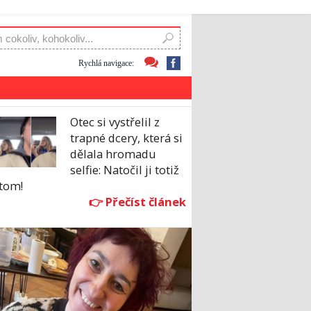
Rychlá navigace:
Otec si vystřelil z
trapné dcery, která si
dělala hromadu
selfie: Natočil ji totiž
itom!