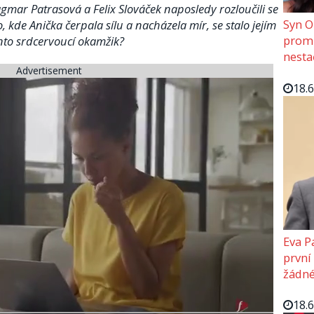
agmar Patrasová a Felix Slováček naposledy rozloučili se
Syn O
kde Anička čerpala sílu a nacházela mír, se stalo jejím
promě
to srdcervoucí okamžik?
nesta
Advertisement
18.
Eva P
první
žádné
18.