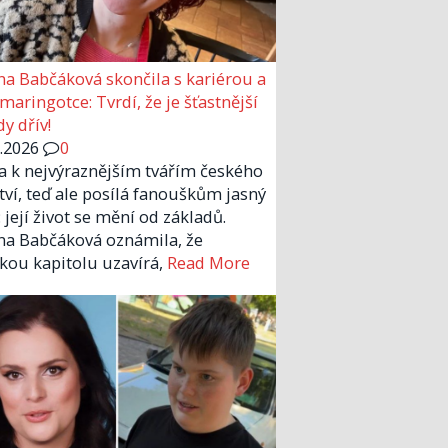
a Babčáková skončila s kariérou a
 maringotce: Tvrdí, že je šťastnější
y dřív!
6.2026
0
la k nejvýraznějším tvářím českého
tví, teď ale posílá fanouškům jasný
 její život se mění od základů.
a Babčáková oznámila, že
kou kapitolu uzavírá,
Read More