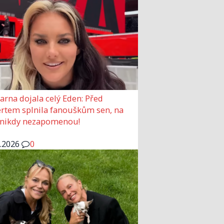
arna dojala celý Eden: Před
rtem splnila fanouškům sen, na
 nikdy nezapomenou!
6.2026
0