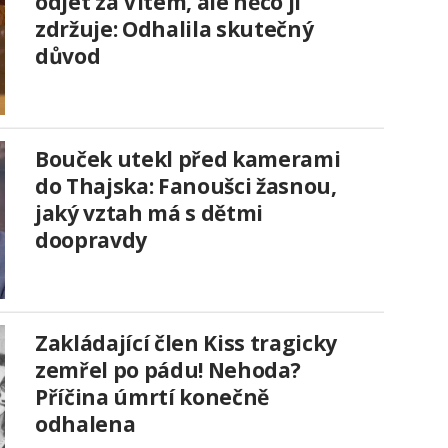
odjet za Vitem, ale něco ji
zdržuje: Odhalila skutečný
důvod
Bouček utekl před kamerami
do Thajska: Fanoušci žasnou,
jaký vztah má s dětmi
doopravdy
Zakládající člen Kiss tragicky
zemřel po pádu! Nehoda?
Příčina úmrtí konečně
odhalena