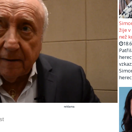
Simon
žije v
než kd
18.
Patři
herec
vzkaz:
Simon
herec
reklama
st