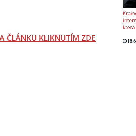
Krain
intern
která
A ČLÁNKU KLIKNUTÍM ZDE
18.