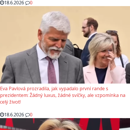
18.6.2026
0
Eva Pavlová prozradila, jak vypadalo první rande s
prezidentem: Žádný luxus, žádné svíčky, ale vzpomínka na
celý život!
18.6.2026
0