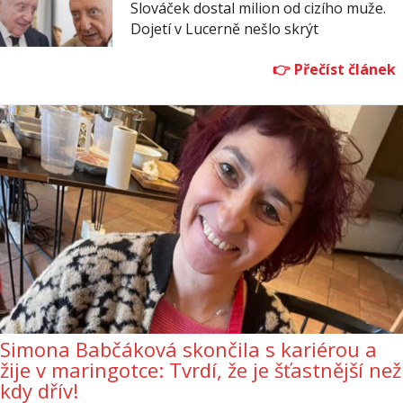
Slováček dostal milion od cizího muže.
Dojetí v Lucerně nešlo skrýt
Simona Babčáková skončila s kariérou a
žije v maringotce: Tvrdí, že je šťastnější než
kdy dřív!