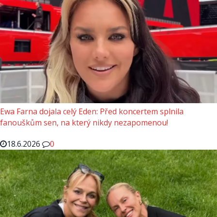
Ewa Farna dojala celý Eden: Před koncertem splnila
fanouškům sen, na který nikdy nezapomenou!
18.6.2026
0