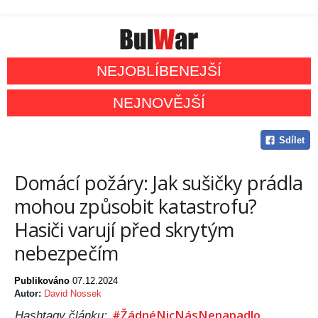
NEJOBLÍBENEJŠÍ
NEJNOVĚJŠÍ
Sdílet
Domácí požáry: Jak sušičky prádla
mohou způsobit katastrofu?
Hasiči varují před skrytým
nebezpečím
Publikováno
07.12.2024
Autor:
David Nossek
#ŽádnéNicNásNenapadlo
Hashtagy článku: