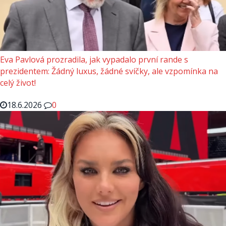
Eva Pavlová prozradila, jak vypadalo první rande s
prezidentem: Žádný luxus, žádné svíčky, ale vzpomínka na
celý život!
18.6.2026
0