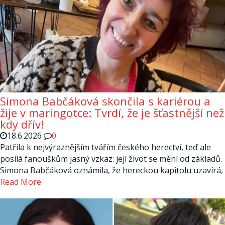
Simona Babčáková skončila s kariérou a
žije v maringotce: Tvrdí, že je šťastnější než
kdy dřív!
18.6.2026
0
Patřila k nejvýraznějším tvářím českého herectví, teď ale
posílá fanouškům jasný vzkaz: její život se mění od základů.
Simona Babčáková oznámila, že hereckou kapitolu uzavírá,
Read More