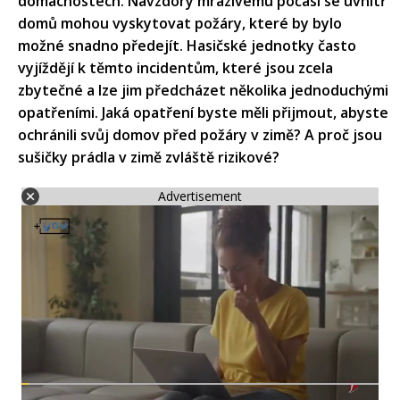
domácnostech. Navzdory mrazivému počasí se uvnitř
domů mohou vyskytovat požáry, které by bylo
možné snadno předejít. Hasičské jednotky často
vyjíždějí k těmto incidentům, které jsou zcela
zbytečné a lze jim předcházet několika jednoduchými
opatřeními. Jaká opatření byste měli přijmout, abyste
ochránili svůj domov před požáry v zimě? A proč jsou
sušičky prádla v zimě zvláště rizikové?
Advertisement