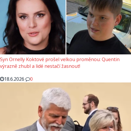
Syn Ornelly Koktové prošel velkou proměnou: Quentin
výrazně zhubl a lidé nestačí žasnout!
18.6.2026
0