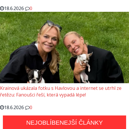
18.6.2026
0
Krainová ukázala fotku s Havlovou a internet se utrhl ze
řetězu: Fanoušci řeší, která vypadá lépe!
18.6.2026
0
NEJOBLÍBENEJŠÍ ČLÁNKY