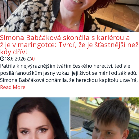
Simona Babčáková skončila s kariérou a
žije v maringotce: Tvrdí, že je šťastnější než
kdy dřív!
18.6.2026
0
Patřila k nejvýraznějším tvářím českého herectví, teď ale
posílá fanouškům jasný vzkaz: její život se mění od základů.
Simona Babčáková oznámila, že hereckou kapitolu uzavírá,
Read More