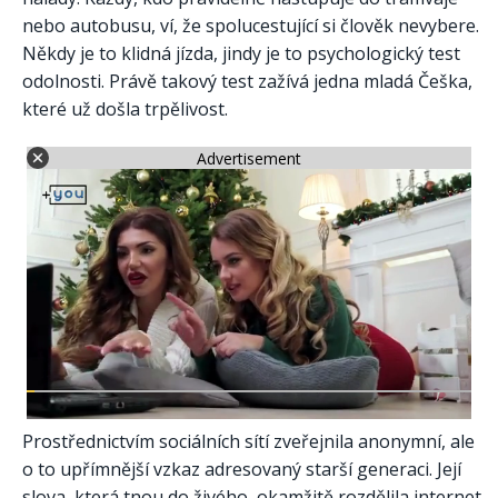
nebo autobusu, ví, že spolucestující si člověk nevybere.
Někdy je to klidná jízda, jindy je to psychologický test
odolnosti. Právě takový test zažívá jedna mladá Češka,
které už došla trpělivost.
Advertisement
Prostřednictvím sociálních sítí zveřejnila anonymní, ale
o to upřímnější vzkaz adresovaný starší generaci. Její
slova, která tnou do živého, okamžitě rozdělila internet