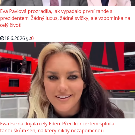
Eva Pavlová prozradila, jak vypadalo první rande s
prezidentem: Žádný luxus, žádné svíčky, ale vzpomínka na
celý život!
18.6.2026
0
Ewa Farna dojala celý Eden: Před koncertem splnila
fanouškům sen, na který nikdy nezapomenou!