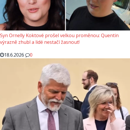
Syn Ornelly Koktové prošel velkou proměnou: Quentin
výrazně zhubl a lidé nestačí žasnout!
18.6.2026
0