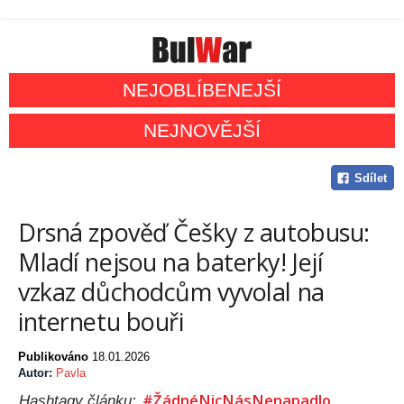
NEJOBLÍBENEJŠÍ
NEJNOVĚJŠÍ
Sdílet
Drsná zpověď Češky z autobusu:
Mladí nejsou na baterky! Její
vzkaz důchodcům vyvolal na
internetu bouři
Publikováno
18.01.2026
Autor:
Pavla
#ŽádnéNicNásNenapadlo
Hashtagy článku: