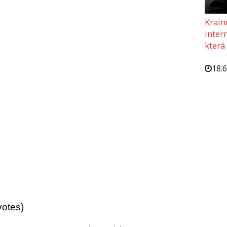
Krain
intern
která
18.
votes)