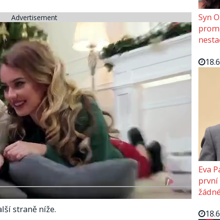
Syn O
Advertisement
promě
nesta
18.
Eva P
první
žádné
lší straně níže.
18.