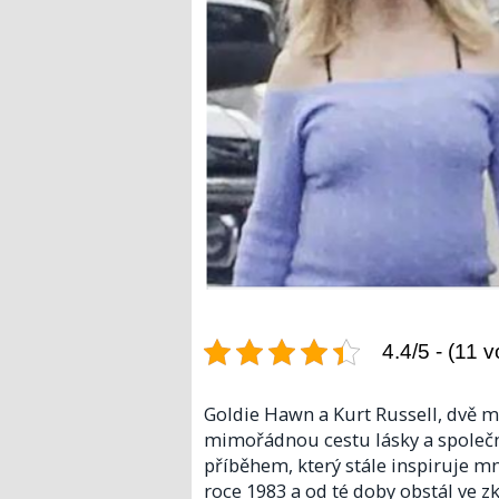
4.4/5 - (11 v
Goldie Hawn a Kurt Russell, dvě m
mimořádnou cestu lásky a společnost
příběhem, který stále inspiruje m
roce 1983 a od té doby obstál ve z