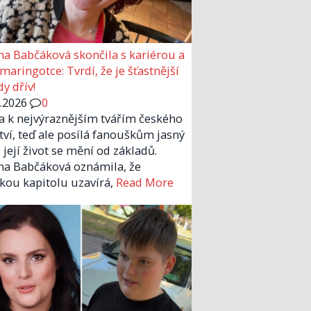
a Babčáková skončila s kariérou a
 maringotce: Tvrdí, že je šťastnější
y dřív!
6.2026
0
la k nejvýraznějším tvářím českého
tví, teď ale posílá fanouškům jasný
 její život se mění od základů.
a Babčáková oznámila, že
kou kapitolu uzavírá,
Read More