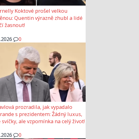
rnelly Koktové prošel velkou
nou: Quentin výrazně zhubl a lidé
čí žasnout!
6.2026
0
avlová prozradila, jak vypadalo
 rande s prezidentem: Žádný luxus,
 svíčky, ale vzpomínka na celý život!
6.2026
0