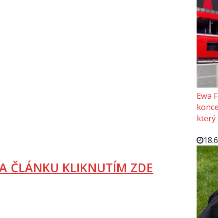
Ewa F
konce
který
18.
A ČLÁNKU KLIKNUTÍM ZDE