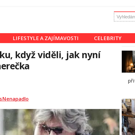
LIFESTYLE A ZAJÍMAVOSTI
CELEBRITY
ku, když viděli, jak nyní
herečka
př
sNenapadlo