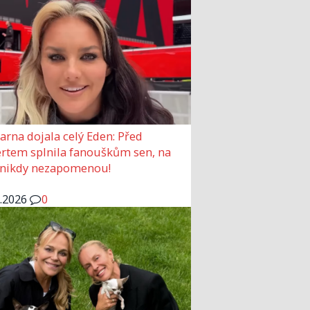
arna dojala celý Eden: Před
rtem splnila fanouškům sen, na
 nikdy nezapomenou!
6.2026
0