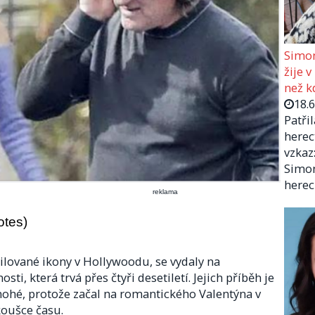
Simon
žije v
než kd
18.
Patři
herec
vzkaz:
Simon
herec
reklama
otes)
ilované ikony v Hollywoodu, se vydaly na
i, která trvá přes čtyři desetiletí. Jejich příběh je
nohé, protože začal na romantického Valentýna v
koušce času.