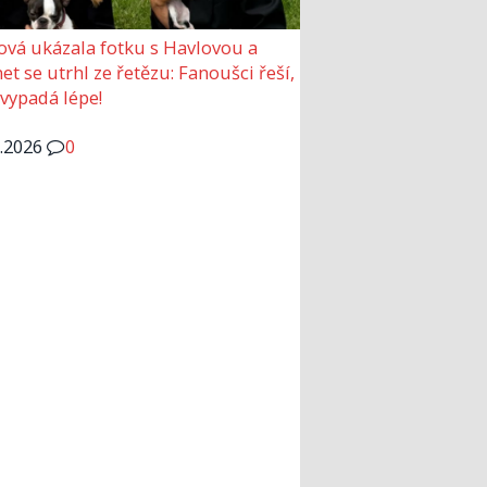
ová ukázala fotku s Havlovou a
et se utrhl ze řetězu: Fanoušci řeší,
 vypadá lépe!
6.2026
0