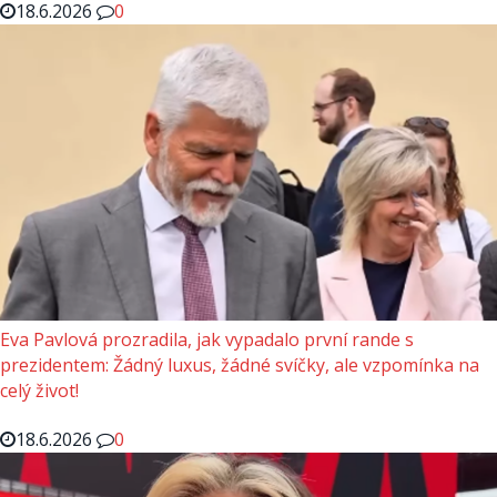
18.6.2026
0
Eva Pavlová prozradila, jak vypadalo první rande s
prezidentem: Žádný luxus, žádné svíčky, ale vzpomínka na
celý život!
18.6.2026
0