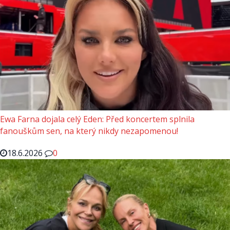
Ewa Farna dojala celý Eden: Před koncertem splnila
fanouškům sen, na který nikdy nezapomenou!
18.6.2026
0