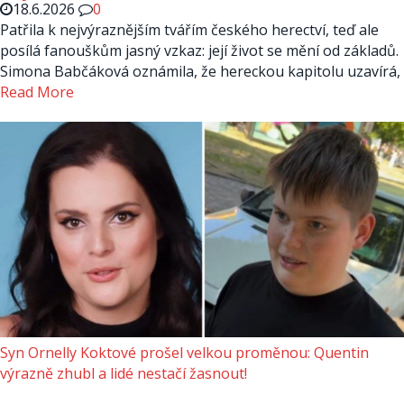
18.6.2026
0
Patřila k nejvýraznějším tvářím českého herectví, teď ale
posílá fanouškům jasný vzkaz: její život se mění od základů.
Simona Babčáková oznámila, že hereckou kapitolu uzavírá,
Read More
Syn Ornelly Koktové prošel velkou proměnou: Quentin
výrazně zhubl a lidé nestačí žasnout!