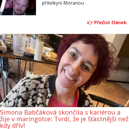
přítelkyní Moranou
Simona Babčáková skončila s kariérou a
žije v maringotce: Tvrdí, že je šťastnější než
kdy dřív!