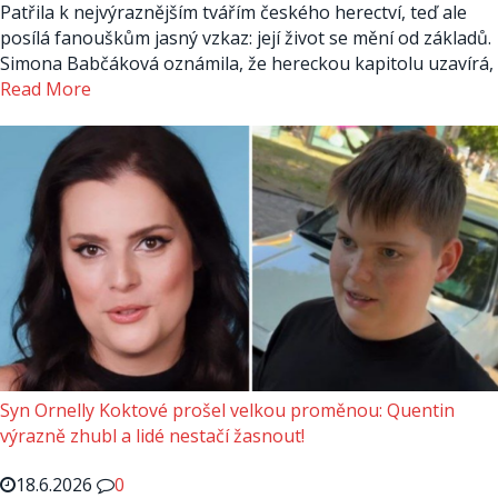
Patřila k nejvýraznějším tvářím českého herectví, teď ale
posílá fanouškům jasný vzkaz: její život se mění od základů.
Simona Babčáková oznámila, že hereckou kapitolu uzavírá,
Read More
Syn Ornelly Koktové prošel velkou proměnou: Quentin
výrazně zhubl a lidé nestačí žasnout!
18.6.2026
0