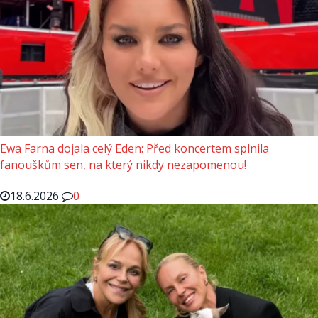
Ewa Farna dojala celý Eden: Před koncertem splnila
fanouškům sen, na který nikdy nezapomenou!
18.6.2026
0