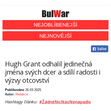
NEJOBLÍBENEJŠÍ
NEJNOVĚJŠÍ
Sdílet
Hugh Grant odhalil jedinečná
jména svých dcer a sdílí radosti i
výzvy otcovství
Publikováno
26.03.2025
Autor:
Redakce
#ŽádnéNicNásNenapadlo
Hashtagy článku: