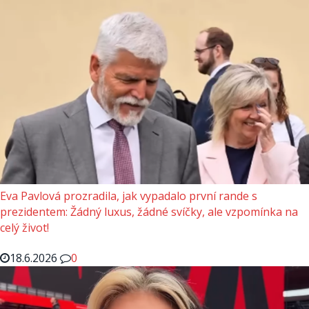
Eva Pavlová prozradila, jak vypadalo první rande s
prezidentem: Žádný luxus, žádné svíčky, ale vzpomínka na
celý život!
18.6.2026
0