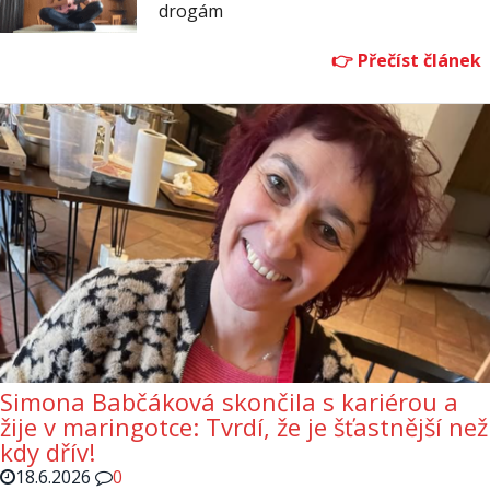
drogám
Simona Babčáková skončila s kariérou a
žije v maringotce: Tvrdí, že je šťastnější než
kdy dřív!
18.6.2026
0