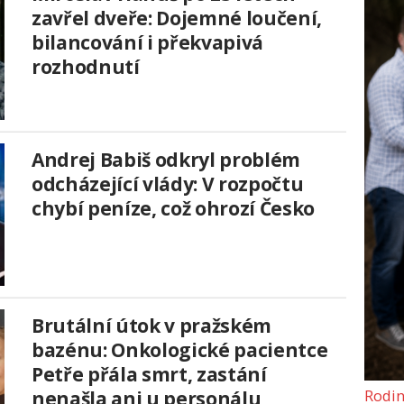
zavřel dveře: Dojemné loučení,
bilancování i překvapivá
rozhodnutí
Andrej Babiš odkryl problém
odcházející vlády: V rozpočtu
chybí peníze, což ohrozí Česko
Brutální útok v pražském
bazénu: Onkologické pacientce
Petře přála smrt, zastání
Rodin
nenašla ani u personálu