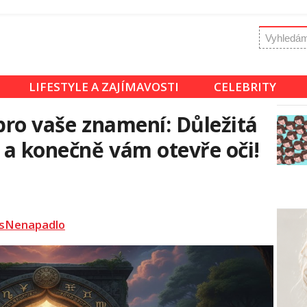
LIFESTYLE A ZAJÍMAVOSTI
CELEBRITY
 pro vaše znamení: Důležitá
ě a konečně vám otevře oči!
sNenapadlo