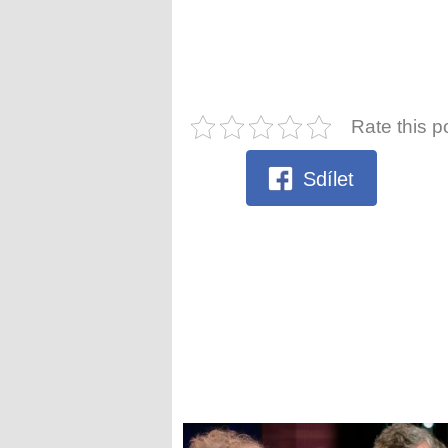
Rate this p
Sdílet