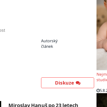
ost
Autorský
článek
Nejmo
studi
Diskuze
5.8.
Miroslav Hanuš po 23 letech