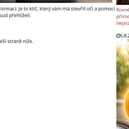
ormací. Je to klíč, který vám má otevřít oči a pomoci
Rovné
sud přehlíželi.
příro
nepoz
5.8.
lší straně níže.