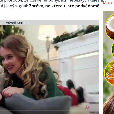
More
lá jasný signál:
Zpráva, na kterou jste podvědomě
Advertisement