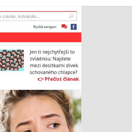
Rychlá navigace:
Jen ti nejchytřejší to
zvládnou: Najdete
mezi desítkami dívek
schovaného chlapce?