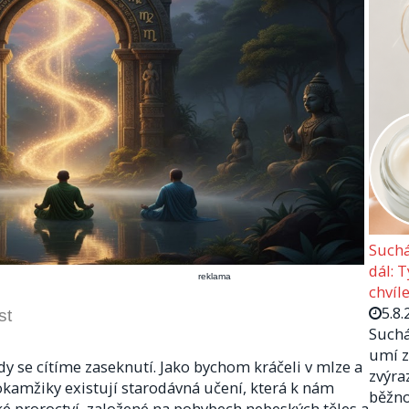
Suchá
dál: 
reklama
chvíle
5.8.
st
Suchá
umí z
y se cítíme zaseknutí. Jako bychom kráčeli v mlze a
zvýra
 okamžiky existují starodávná učení, která k nám
běžno
ké proroctví, založené na pohybech nebeských těles a