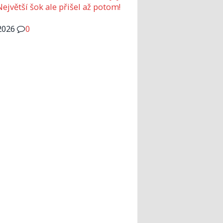
Největší šok ale přišel až potom!
2026
0