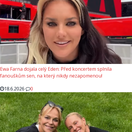
Ewa Farna dojala celý Eden: Před koncertem splnila
fanouškům sen, na který nikdy nezapomenou!
18.6.2026
0