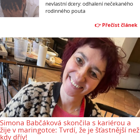
nevlastní dcery: odhalení nečekaného
rodinného pouta
Simona Babčáková skončila s kariérou a
žije v maringotce: Tvrdí, že je šťastnější než
kdy dřív!