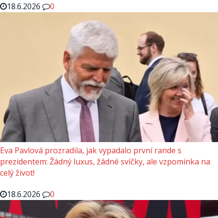
18.6.2026
0
Eva Pavlová prozradila, jak vypadalo první rande s
prezidentem: Žádný luxus, žádné svíčky, ale vzpomínka na
celý život!
18.6.2026
0