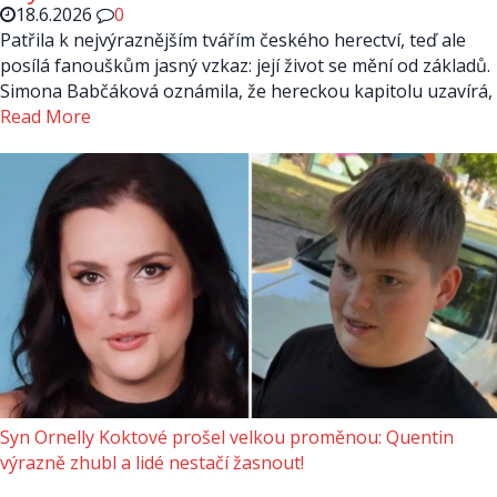
18.6.2026
0
Patřila k nejvýraznějším tvářím českého herectví, teď ale
posílá fanouškům jasný vzkaz: její život se mění od základů.
Simona Babčáková oznámila, že hereckou kapitolu uzavírá,
Read More
Syn Ornelly Koktové prošel velkou proměnou: Quentin
výrazně zhubl a lidé nestačí žasnout!