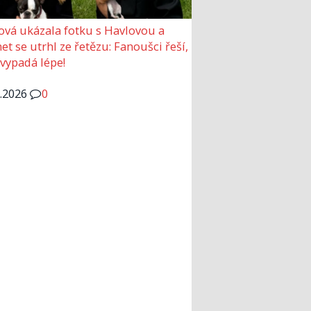
ová ukázala fotku s Havlovou a
et se utrhl ze řetězu: Fanoušci řeší,
 vypadá lépe!
6.2026
0