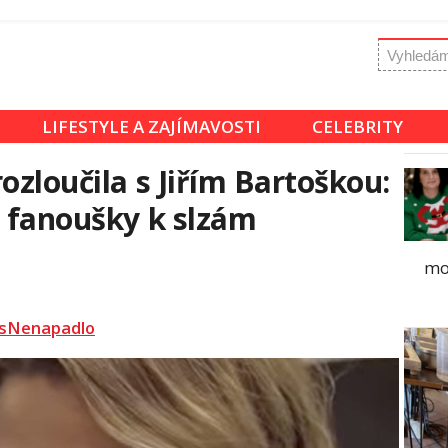
LIFESTYLE A ZAJÍMAVOSTI
CELEBRITY
ozloučila s Jiřím Bartoškou:
o fanoušky k slzám
mo
sNenapadlo