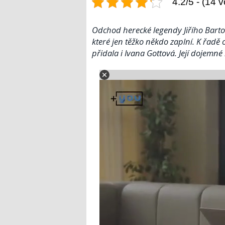
4.2/5 - (14 v
Odchod herecké legendy Jiřího Barto
které jen těžko někdo zaplní. K řadě 
přidala i Ivana Gottová. Její dojemné 