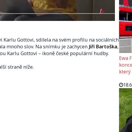
i Karlu Gottovi, sdílela na svém profilu na sociálních
ovala mnoho slov. Na snímku je zachycen
Jiří Bartoška
,
nou Karlu Gottovi – ikoně české populární hudby.
Ewa F
konce
lší straně níže.
který
18.