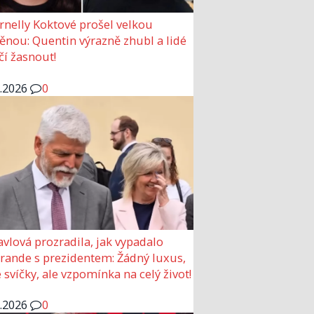
rnelly Koktové prošel velkou
nou: Quentin výrazně zhubl a lidé
čí žasnout!
6.2026
0
avlová prozradila, jak vypadalo
 rande s prezidentem: Žádný luxus,
 svíčky, ale vzpomínka na celý život!
6.2026
0