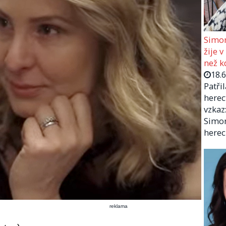
Simon
žije v
než kd
18.
Patři
herec
vzkaz:
Simon
herec
reklama