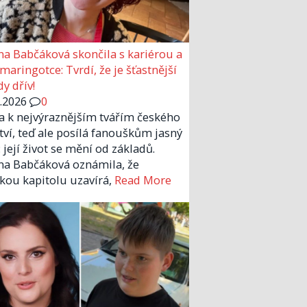
a Babčáková skončila s kariérou a
 maringotce: Tvrdí, že je šťastnější
y dřív!
6.2026
0
la k nejvýraznějším tvářím českého
tví, teď ale posílá fanouškům jasný
 její život se mění od základů.
a Babčáková oznámila, že
kou kapitolu uzavírá,
Read More