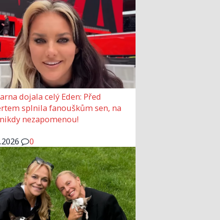
arna dojala celý Eden: Před
rtem splnila fanouškům sen, na
 nikdy nezapomenou!
6.2026
0