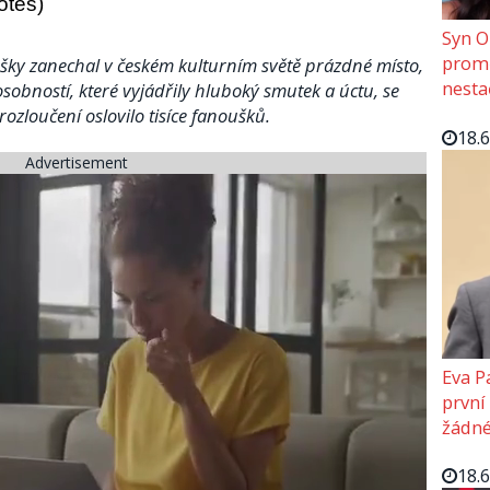
otes)
Syn O
promě
šky zanechal v českém kulturním světě prázdné místo,
nesta
osobností, které vyjádřily hluboký smutek a úctu, se
rozloučení oslovilo tisíce fanoušků.
18.
Advertisement
Eva P
první
žádné
18.