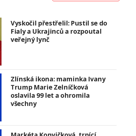
Vyskočil přestřelil: Pustil se do
Fialy a Ukrajinců a rozpoutal
veřejný lynč
Zlínská ikona: maminka Ivany
Trump Marie Zelníčková
oslavila 99 let a ohromila
všechny
Markéta Konvičková, trpící