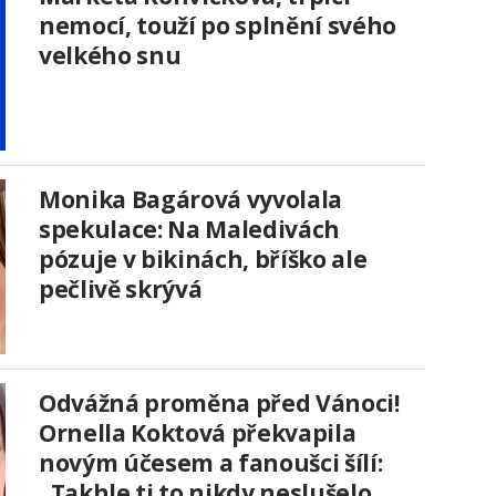
nemocí, touží po splnění svého
velkého snu
Monika Bagárová vyvolala
spekulace: Na Maledivách
pózuje v bikinách, bříško ale
pečlivě skrývá
Odvážná proměna před Vánoci!
Ornella Koktová překvapila
novým účesem a fanoušci šílí:
„Takhle ti to nikdy neslušelo