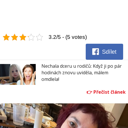
3.2/5 - (5 votes)
Sdílet
Nechala dceru u rodičů: Když ji po pár
hodinách znovu uviděla, málem
omdlela!