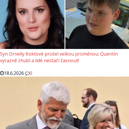
Syn Ornelly Koktové prošel velkou proměnou: Quentin
výrazně zhubl a lidé nestačí žasnout!
18.6.2026
0