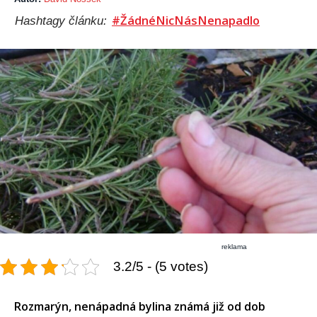
#ŽádnéNicNásNenapadlo
Hashtagy článku:
reklama
3.2/5 - (5 votes)
Rozmarýn, nenápadná bylina známá již od dob