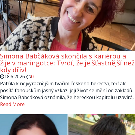
Simona Babčáková skončila s kariérou a
žije v maringotce: Tvrdí, že je šťastnější než
kdy dřív!
18.6.2026
0
Patřila k nejvýraznějším tvářím českého herectví, teď ale
posílá fanouškům jasný vzkaz: její život se mění od základů.
Simona Babčáková oznámila, že hereckou kapitolu uzavírá,
Read More