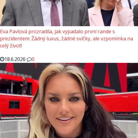
Eva Pavlová prozradila, jak vypadalo první rande s
prezidentem: Žádný luxus, žádné svíčky, ale vzpomínka na
celý život!
18.6.2026
0