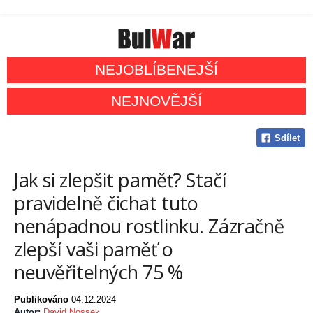
NEJOBLÍBENEJŠÍ
NEJNOVĚJŠÍ
Sdílet
Jak si zlepšit paměť? Stačí
pravidelně čichat tuto
nenápadnou rostlinku. Zázračně
zlepší vaši paměť o
neuvěřitelných 75 %
Publikováno
04.12.2024
Autor:
David Nossek