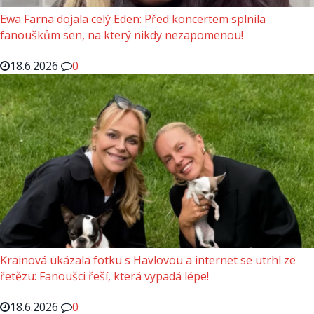
Ewa Farna dojala celý Eden: Před koncertem splnila
fanouškům sen, na který nikdy nezapomenou!
18.6.2026
0
Krainová ukázala fotku s Havlovou a internet se utrhl ze
řetězu: Fanoušci řeší, která vypadá lépe!
18.6.2026
0