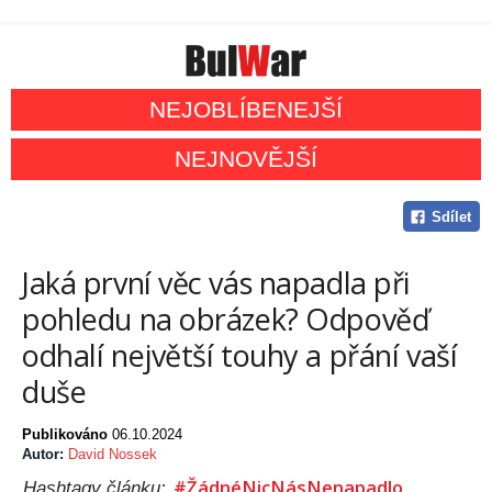
NEJOBLÍBENEJŠÍ
NEJNOVĚJŠÍ
Sdílet
Jaká první věc vás napadla při
pohledu na obrázek? Odpověď
odhalí největší touhy a přání vaší
duše
Publikováno
06.10.2024
Autor:
David Nossek
#ŽádnéNicNásNenapadlo
Hashtagy článku: