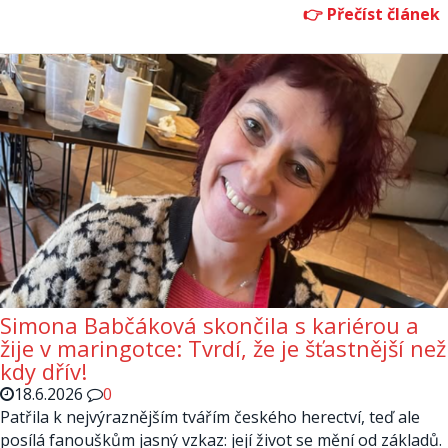
Simona Babčáková skončila s kariérou a
žije v maringotce: Tvrdí, že je šťastnější než
kdy dřív!
18.6.2026
0
Patřila k nejvýraznějším tvářím českého herectví, teď ale
posílá fanouškům jasný vzkaz: její život se mění od základů.