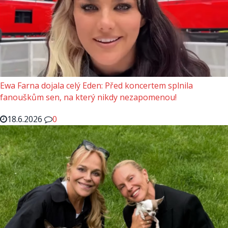
Ewa Farna dojala celý Eden: Před koncertem splnila
fanouškům sen, na který nikdy nezapomenou!
18.6.2026
0