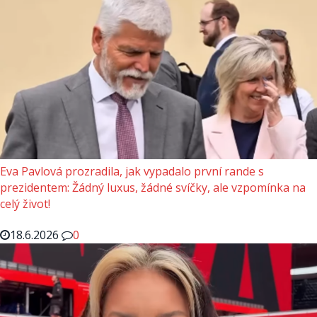
Eva Pavlová prozradila, jak vypadalo první rande s
prezidentem: Žádný luxus, žádné svíčky, ale vzpomínka na
celý život!
18.6.2026
0