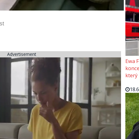
st
Advertisement
Ewa F
konce
který
18.