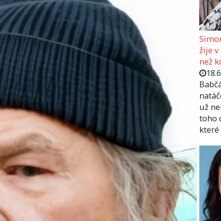
Simon
žije v
než kd
18.
Babčá
natáč
už ne
toho 
které