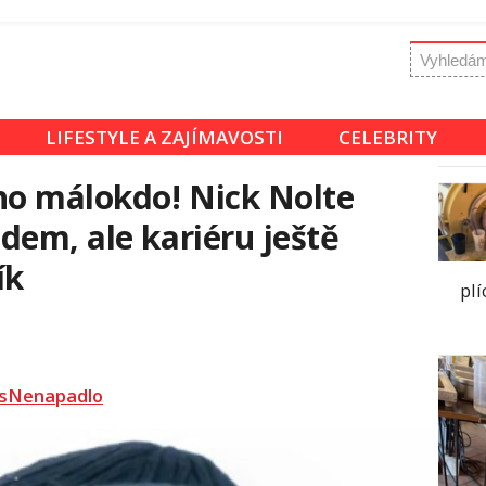
LIFESTYLE A ZAJÍMAVOSTI
CELEBRITY
ho málokdo! Nick Nolte
dem, ale kariéru ještě
ík
plí
sNenapadlo