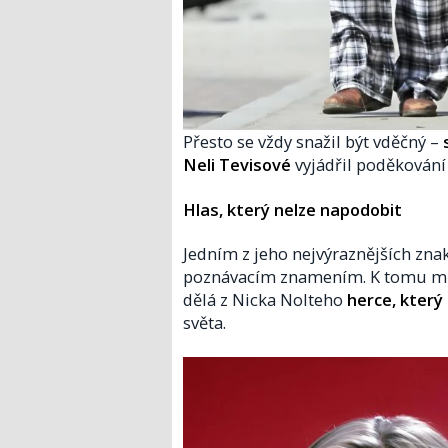
Přesto se vždy snažil být vděčný –
Neli Tevisové
vyjádřil poděkování 
Hlas, který nelze napodobit
Jedním z jeho nejvýraznějších zna
poznávacím znamením. K tomu mim
dělá z Nicka Nolteho
herce, který
světa.