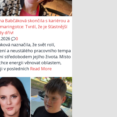
a Babčáková skončila s kariérou a
 maringotce: Tvrdí, že je šťastnější
y dřív!
6.2026
0
ková naznačila, že svět rolí,
ení a neustálého pracovního tempa
ní středobodem jejího života. Místo
chce energii věnovat oblastem,
 ji v posledních
Read More