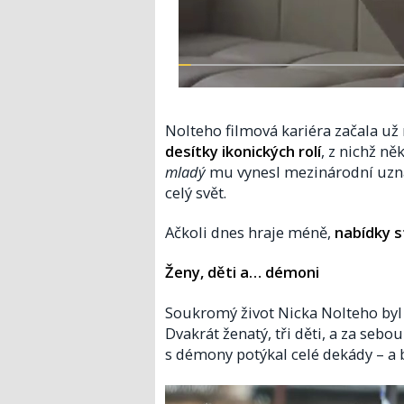
Nolteho filmová kariéra začala už 
desítky ikonických rolí
, z nichž n
mladý
mu vynesl mezinárodní uzn
celý svět.
Ačkoli dnes hraje méně,
nabídky s
Ženy, děti a… démoni
Soukromý život Nicka Nolteho by
Dvakrát ženatý, tři děti, a za sebo
s démony potýkal celé dekády – a 