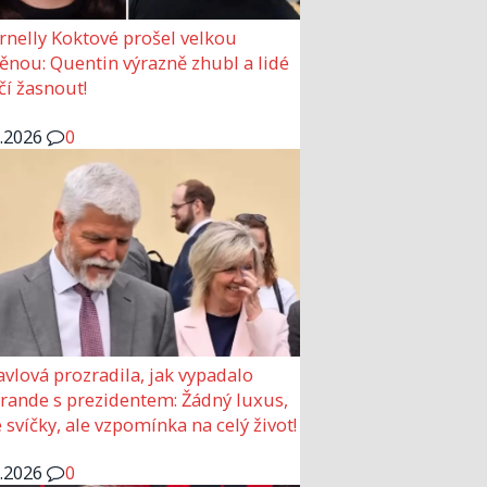
rnelly Koktové prošel velkou
nou: Quentin výrazně zhubl a lidé
čí žasnout!
6.2026
0
avlová prozradila, jak vypadalo
 rande s prezidentem: Žádný luxus,
 svíčky, ale vzpomínka na celý život!
6.2026
0