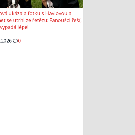
ová ukázala fotku s Havlovou a
et se utrhl ze řetězu: Fanoušci řeší,
 vypadá lépe!
6.2026
0