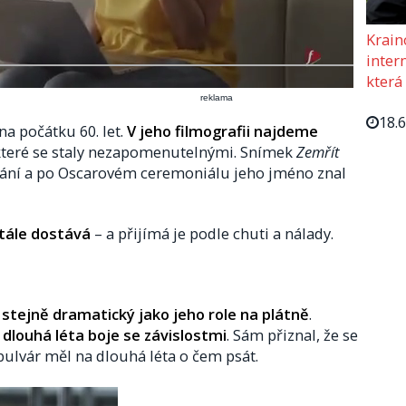
Krain
intern
která
reklama
18.
na počátku 60. let.
V jeho filmografii najdeme
ěkteré se staly nezapomenutelnými. Snímek
Zemřít
ání a po Oscarovém ceremoniálu jeho jméno znal
tále dostává
– a přijímá je podle chuti a nálady.
l
stejně dramatický jako jeho role na plátně
.
u
dlouhá léta boje se závislostmi
. Sám přiznal, že se
bulvár měl na dlouhá léta o čem psát.