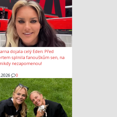
arna dojala celý Eden: Před
rtem splnila fanouškům sen, na
 nikdy nezapomenou!
6.2026
0