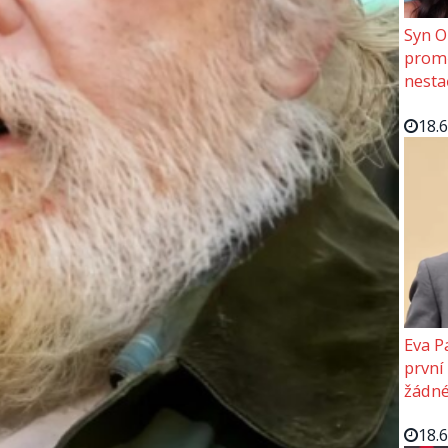
Syn O
promě
nesta
18.
Eva P
první
žádné
18.