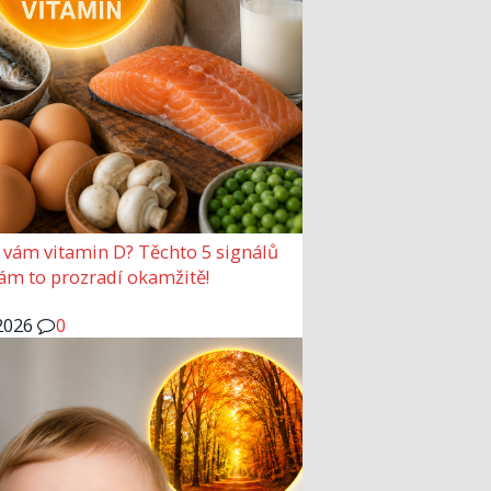
 vám vitamin D? Těchto 5 signálů
vám to prozradí okamžitě!
2026
0