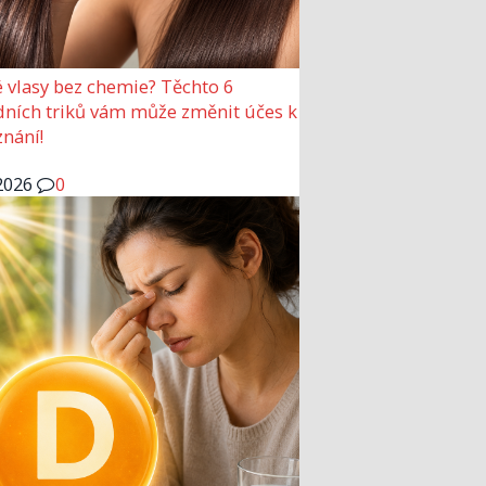
 vlasy bez chemie? Těchto 6
dních triků vám může změnit účes k
nání!
2026
0