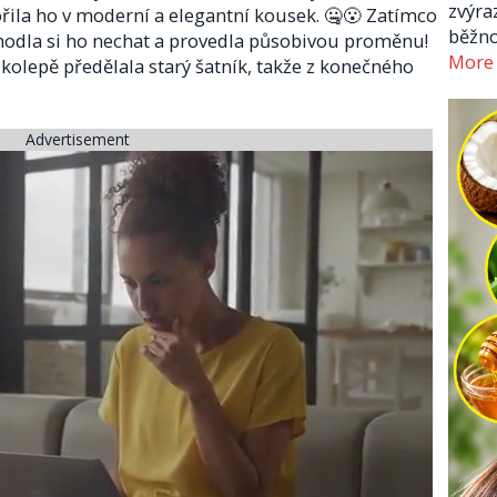
zvýra
ořila ho v moderní a elegantní kousek. 🤐😮 Zatímco
běžno
zhodla si ho nechat a provedla působivou proměnu!
More
lkolepě předělala starý šatník, takže z konečného
Advertisement