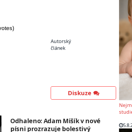
votes)
Autorský
článek
Diskuze
Nejmo
studi
Odhaleno: Adam Mišík v nové
5.8.
písni prozrazuje bolestivý