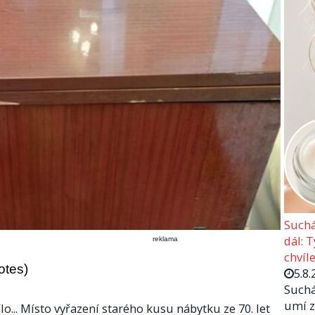
Suchá
dál: 
reklama
chvíle
otes)
5.8.
Suchá
umí z
o... Místo vyřazení starého kusu nábytku ze 70. let