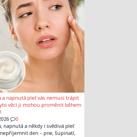
 a napnutá pleť vás nemusí trápit
Tyto věci ji mohou proměnit během
!
2026
0
, napnutá a někdy i svědivá pleť
nepříjemnit den – pne, šupinatí,