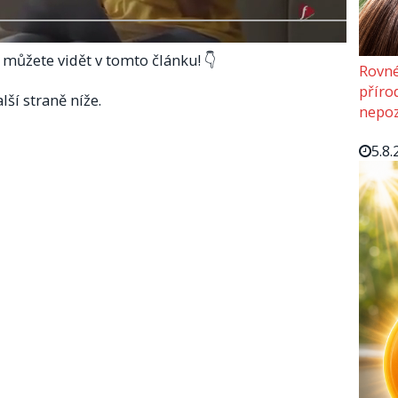
i můžete vidět v tomto článku! 👇
Rovné
příro
lší straně níže.
nepoz
5.8.