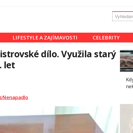
LIFESTYLE A ZAJÍMAVOSTI
CELEBRITY
strovské dílo. Využila starý
 let
Kdy
ne
sNenapadlo