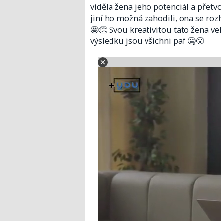
viděla žena jeho potenciál a přetv
jiní ho možná zahodili, ona se ro
🤩👏 Svou kreativitou tato žena ve
výsledku jsou všichni paf 🤐😮