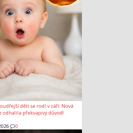
udřejší děti se rodí v září: Nová
e odhalila překvapivý důvod!
2026
0