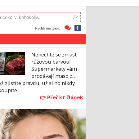
Rychlá navigace:
Nenechte se zmást
růžovou barvou!
Supermarkety vám
prodávají maso z…
ž zjistíte pravdu, už si ho nikdy
koupíte