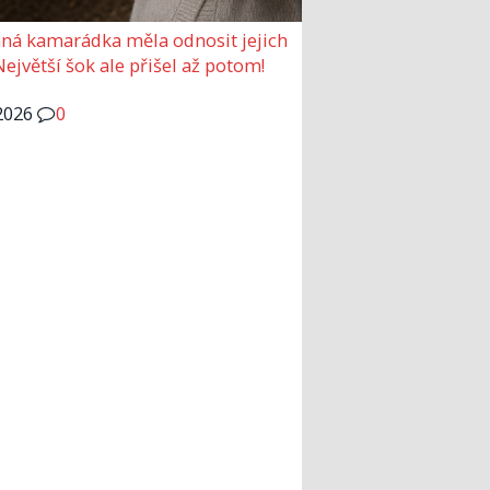
ná kamarádka měla odnosit jejich
Největší šok ale přišel až potom!
2026
0