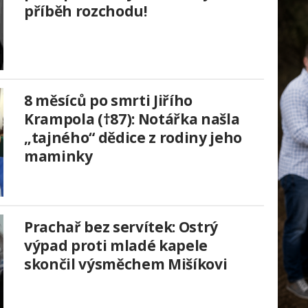
příběh rozchodu!
8 měsíců po smrti Jiřího
Krampola (†87): Notářka našla
„tajného“ dědice z rodiny jeho
maminky
Prachař bez servítek: Ostrý
výpad proti mladé kapele
skončil výsměchem Mišíkovi