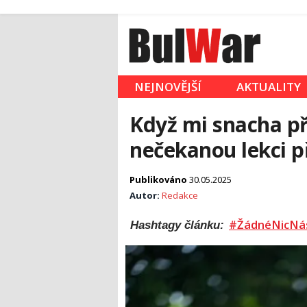
NEJNOVĚJŠÍ
AKTUALITY
Když mi snacha p
nečekanou lekci p
Publikováno
30.05.2025
Autor:
Redakce
#ŽádnéNicNá
Hashtagy článku: