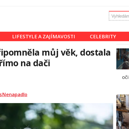
LIFESTYLE A ZAJÍMAVOSTI
CELEBRITY
řipomněla můj věk, dostala
římo na dači
oči
sNenapadlo