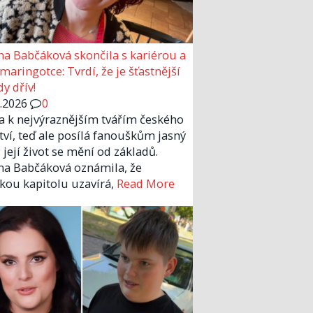
a Babčáková skončila s kariérou a
 maringotce: Tvrdí, že je šťastnější
y dřív!
6.2026
0
la k nejvýraznějším tvářím českého
tví, teď ale posílá fanouškům jasný
 její život se mění od základů.
a Babčáková oznámila, že
kou kapitolu uzavírá,
Read More