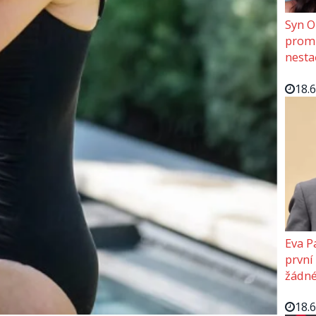
Syn O
promě
nesta
18.
Eva P
první
žádné
18.