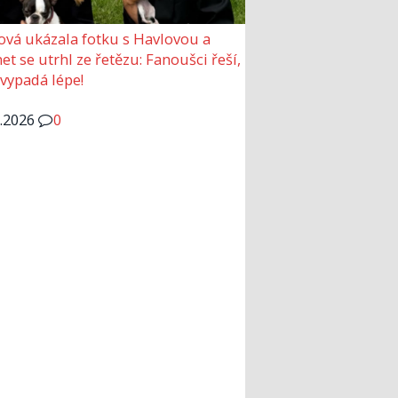
ová ukázala fotku s Havlovou a
et se utrhl ze řetězu: Fanoušci řeší,
 vypadá lépe!
6.2026
0