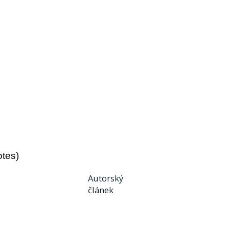
otes)
Autorský
článek