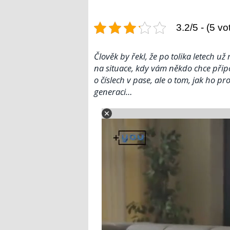
3.2/5 - (5 vo
Člověk by řekl, že po tolika letech u
na situace, kdy vám někdo chce připom
o číslech v pase, ale o tom, jak ho p
generaci…