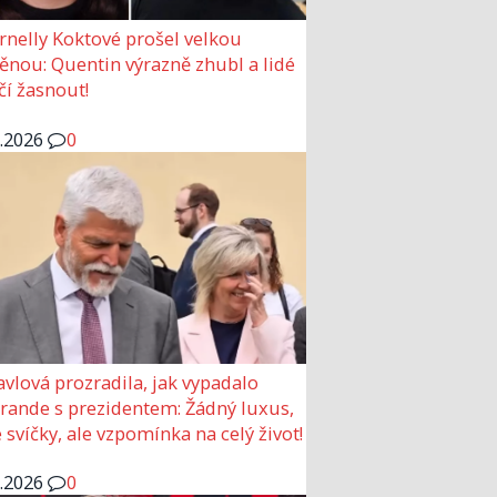
rnelly Koktové prošel velkou
nou: Quentin výrazně zhubl a lidé
čí žasnout!
6.2026
0
avlová prozradila, jak vypadalo
 rande s prezidentem: Žádný luxus,
 svíčky, ale vzpomínka na celý život!
6.2026
0