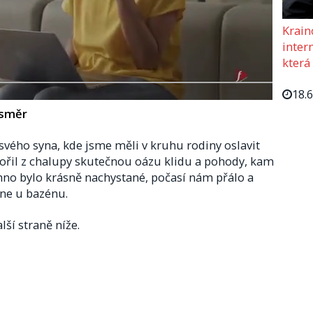
Krain
intern
která
18.
 směr
svého syna, kde jsme měli v kruhu rodiny oslavit
tvořil z chalupy skutečnou oázu klidu a pohody, kam
chno bylo krásně nachystané, počasí nám přálo a
dne u bazénu.
lší straně níže.