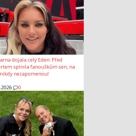
arna dojala celý Eden: Před
rtem splnila fanouškům sen, na
 nikdy nezapomenou!
6.2026
0