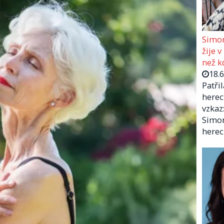
Simon
žije v
než kd
18.
Patři
herec
vzkaz:
Simon
herec