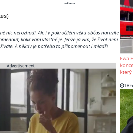
reklama
tes)
ž mě nic nerozhodí. Ale i v pokročilém věku občas narazíte
enout, kolik vám vlastně je. Jenže já vím, že život není
rožíváte. A někdy je potřeba to připomenout i mladší
Ewa F
konce
Advertisement
který
18.