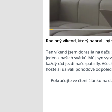
Rodinný víkend, který nabral jiný
Ten víkend jsem dorazila na daču 
jeden z našich svátků. Můj syn vy
každý rád jezdí načerpat síly. Vše
hosté si užívali pohodové odpole
Pokračujte ve čtení článku na da