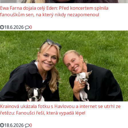
Ewa Farna dojala celý Eden: Před koncertem splnila
fanouškům sen, na který nikdy nezapomenou!
18.6.2026
0
Krainová ukázala fotku s Havlovou a internet se utrhl ze
řetězu: Fanoušci řeší, která vypadá lépe!
18.6.2026
0