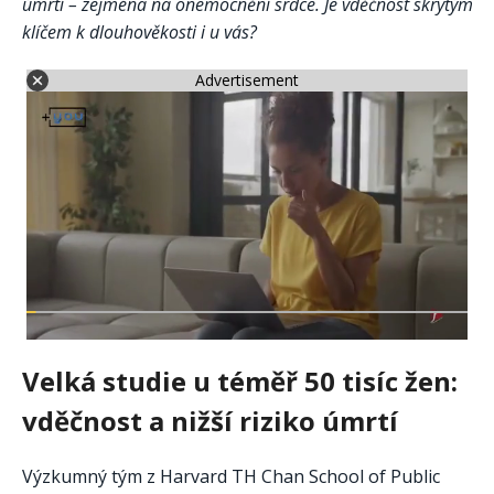
úmrtí – zejména na onemocnění srdce. Je vděčnost skrytým
klíčem k dlouhověkosti i u vás?
Advertisement
Velká studie u téměř 50 tisíc žen:
vděčnost a nižší riziko úmrtí
Výzkumný tým z Harvard TH Chan School of Public