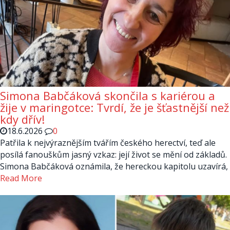
Simona Babčáková skončila s kariérou a
žije v maringotce: Tvrdí, že je šťastnější než
kdy dřív!
18.6.2026
0
Patřila k nejvýraznějším tvářím českého herectví, teď ale
posílá fanouškům jasný vzkaz: její život se mění od základů.
Simona Babčáková oznámila, že hereckou kapitolu uzavírá,
Read More