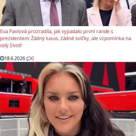
Eva Pavlová prozradila, jak vypadalo první rande s
prezidentem: Žádný luxus, žádné svíčky, ale vzpomínka na
celý život!
18.6.2026
0