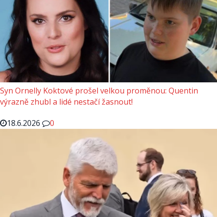
Syn Ornelly Koktové prošel velkou proměnou: Quentin
výrazně zhubl a lidé nestačí žasnout!
18.6.2026
0