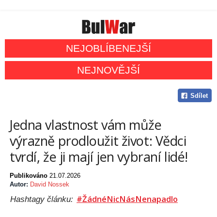
NEJOBLÍBENEJŠÍ
NEJNOVĚJŠÍ
Sdílet
Jedna vlastnost vám může
výrazně prodloužit život: Vědci
tvrdí, že ji mají jen vybraní lidé!
Publikováno
21.07.2026
Autor:
David Nossek
#ŽádnéNicNásNenapadlo
Hashtagy článku: