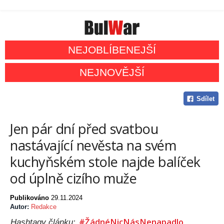
NEJOBLÍBENEJŠÍ
NEJNOVĚJŠÍ
Sdílet
Jen pár dní před svatbou
nastávající nevěsta na svém
kuchyňském stole najde balíček
od úplně cizího muže
Publikováno
29.11.2024
Autor:
Redakce
#ŽádnéNicNásNenapadlo
Hashtagy článku: