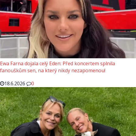
Ewa Farna dojala celý Eden: Před koncertem splnila
fanouškům sen, na který nikdy nezapomenou!
18.6.2026
0