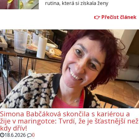
rutina, která si získala ženy
Simona Babčáková skončila s kariérou a
žije v maringotce: Tvrdí, že je šťastnější než
kdy dřív!
18.6.2026
0