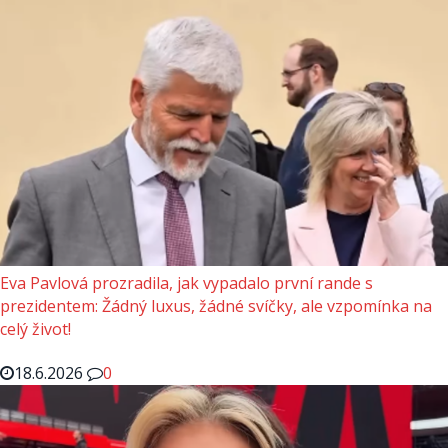
Eva Pavlová prozradila, jak vypadalo první rande s
prezidentem: Žádný luxus, žádné svíčky, ale vzpomínka na
celý život!
18.6.2026
0