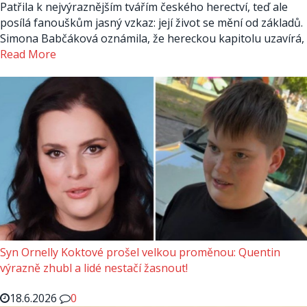
Patřila k nejvýraznějším tvářím českého herectví, teď ale
posílá fanouškům jasný vzkaz: její život se mění od základů.
Simona Babčáková oznámila, že hereckou kapitolu uzavírá,
Read More
Syn Ornelly Koktové prošel velkou proměnou: Quentin
výrazně zhubl a lidé nestačí žasnout!
18.6.2026
0