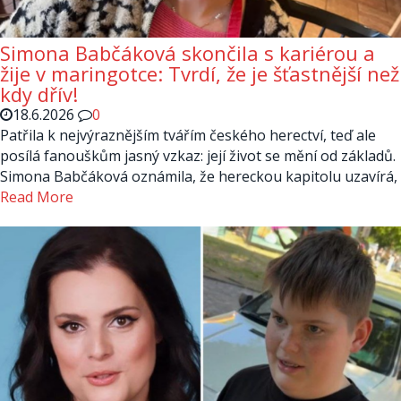
Simona Babčáková skončila s kariérou a
žije v maringotce: Tvrdí, že je šťastnější než
kdy dřív!
18.6.2026
0
Patřila k nejvýraznějším tvářím českého herectví, teď ale
posílá fanouškům jasný vzkaz: její život se mění od základů.
Simona Babčáková oznámila, že hereckou kapitolu uzavírá,
Read More