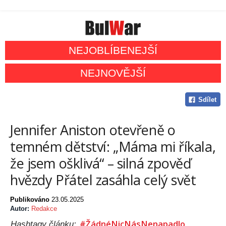
NEJOBLÍBENEJŠÍ
NEJNOVĚJŠÍ
Sdílet
Jennifer Aniston otevřeně o
temném dětství: „Máma mi říkala,
že jsem ošklivá“ – silná zpověď
hvězdy Přátel zasáhla celý svět
Publikováno
23.05.2025
Autor:
Redakce
#ŽádnéNicNásNenapadlo
Hashtagy článku: