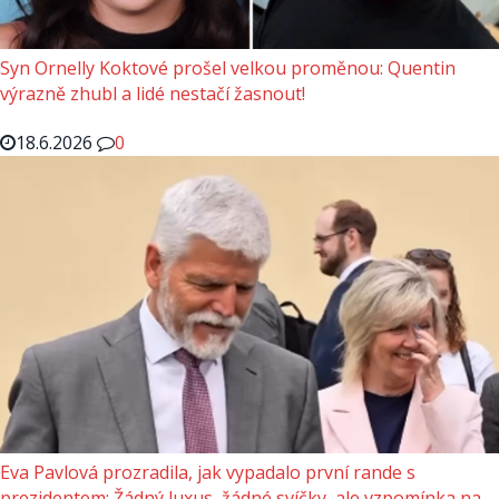
Syn Ornelly Koktové prošel velkou proměnou: Quentin
výrazně zhubl a lidé nestačí žasnout!
18.6.2026
0
Eva Pavlová prozradila, jak vypadalo první rande s
prezidentem: Žádný luxus, žádné svíčky, ale vzpomínka na