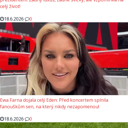
celý život!
18.6.2026
0
Ewa Farna dojala celý Eden: Před koncertem splnila
fanouškům sen, na který nikdy nezapomenou!
18.6.2026
0