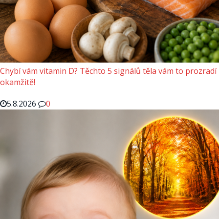
Chybí vám vitamin D? Těchto 5 signálů těla vám to prozradí
okamžitě!
5.8.2026
0