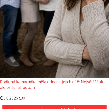
Rodinná kamarádka měla odnosit jejich dítě: Největší šok
ale přišel až potom!
5.8.2026
0