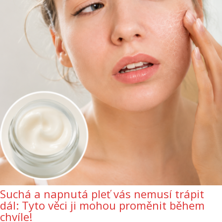
Suchá a napnutá pleť vás nemusí trápit
dál: Tyto věci ji mohou proměnit během
chvíle!