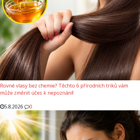
Rovné vlasy bez chemie? Těchto 6 přírodních triků vám
může změnit účes k nepoznání!
5.8.2026
0