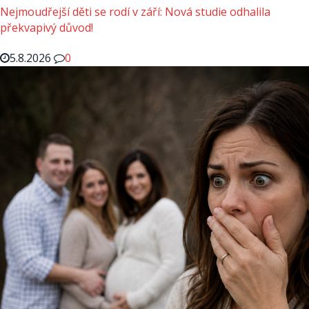
Nejmoudřejší děti se rodí v září: Nová studie odhalila
překvapivý důvod!
5.8.2026
0