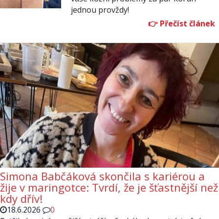
jednou provždy!
Simona Babčáková skončila s kariérou a
žije v maringotce: Tvrdí, že je šťastnější než
kdy dřív!
18.6.2026
0