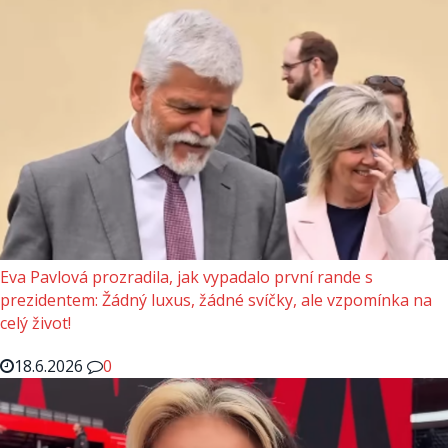
Eva Pavlová prozradila, jak vypadalo první rande s
prezidentem: Žádný luxus, žádné svíčky, ale vzpomínka na
celý život!
18.6.2026
0