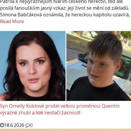
Patřila k nejvýraznějším tvářím českého herectví, teď ale
posílá fanouškům jasný vzkaz: její život se mění od základů.
Simona Babčáková oznámila, že hereckou kapitolu uzavírá,
Read More
Syn Ornelly Koktové prošel velkou proměnou: Quentin
výrazně zhubl a lidé nestačí žasnout!
18.6.2026
0