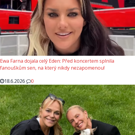
Ewa Farna dojala celý Eden: Před koncertem splnila
fanouškům sen, na který nikdy nezapomenou!
18.6.2026
0