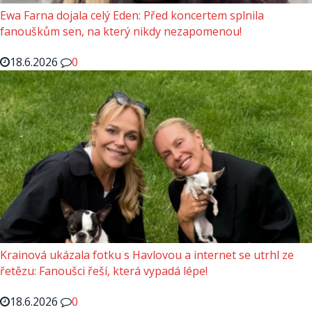
Ewa Farna dojala celý Eden: Před koncertem splnila
fanouškům sen, na který nikdy nezapomenou!
18.6.2026
0
Krainová ukázala fotku s Havlovou a internet se utrhl ze
řetězu: Fanoušci řeší, která vypadá lépe!
18.6.2026
0