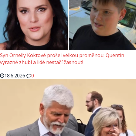
Syn Ornelly Koktové prošel velkou proměnou: Quentin
výrazně zhubl a lidé nestačí žasnout!
18.6.2026
0