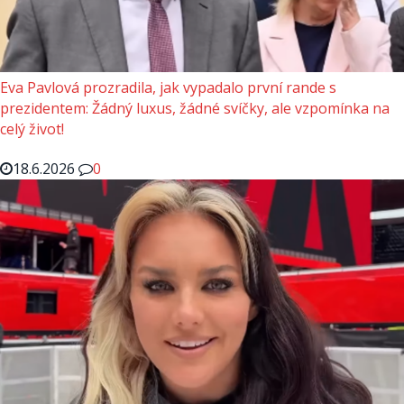
Eva Pavlová prozradila, jak vypadalo první rande s
prezidentem: Žádný luxus, žádné svíčky, ale vzpomínka na
celý život!
18.6.2026
0