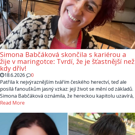
Simona Babčáková skončila s kariérou a
žije v maringotce: Tvrdí, že je šťastnější než
kdy dřív!
18.6.2026
0
Patřila k nejvýraznějším tvářím českého herectví, teď ale
posílá fanouškům jasný vzkaz: její život se mění od základů.
Simona Babčáková oznámila, že hereckou kapitolu uzavírá,
Read More