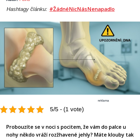
#ŽádnéNicNásNenapadlo
Hashtagy článku:
reklama
5/5 - (1 vote)
Probouzíte se v noci s pocitem, že vám do palce u
nohy někdo vráží rozžhavené jehly? Máte klouby tak