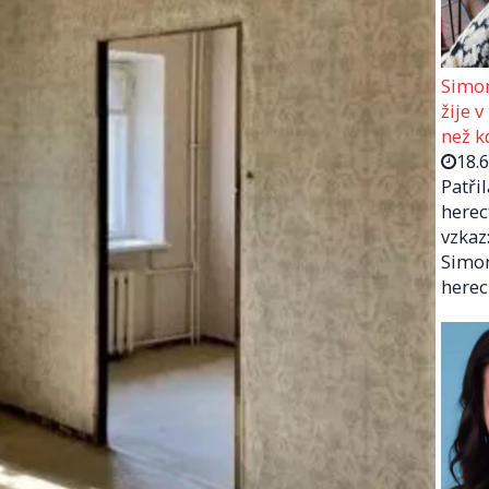
Simon
žije v
než kd
18.
Patři
herec
vzkaz:
Simon
herec