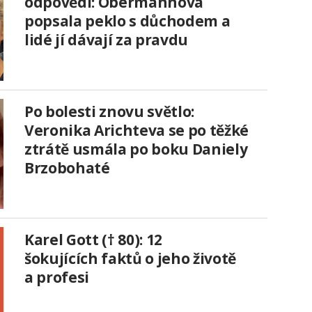
odpovědi: Obermannová
popsala peklo s důchodem a
lidé jí dávají za pravdu
Po bolesti znovu světlo:
Veronika Arichteva se po těžké
ztrátě usmála po boku Daniely
Brzobohaté
Karel Gott († 80): 12
šokujících faktů o jeho životě
a profesi