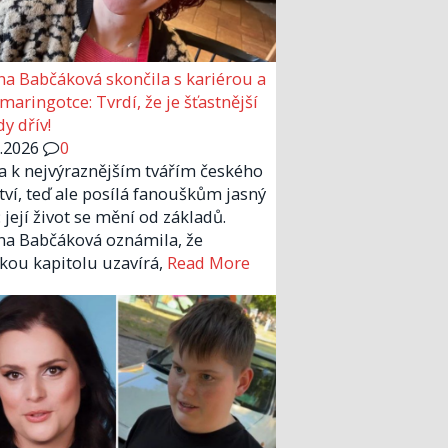
a Babčáková skončila s kariérou a
 maringotce: Tvrdí, že je šťastnější
y dřív!
6.2026
0
la k nejvýraznějším tvářím českého
tví, teď ale posílá fanouškům jasný
 její život se mění od základů.
a Babčáková oznámila, že
kou kapitolu uzavírá,
Read More