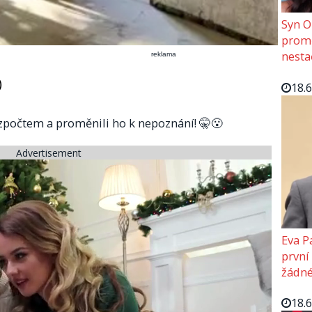
Syn O
promě
nesta
reklama
)
18.
ozpočtem a proměnili ho k nepoznání! 🤫😮
Advertisement
Eva P
první
žádné
18.