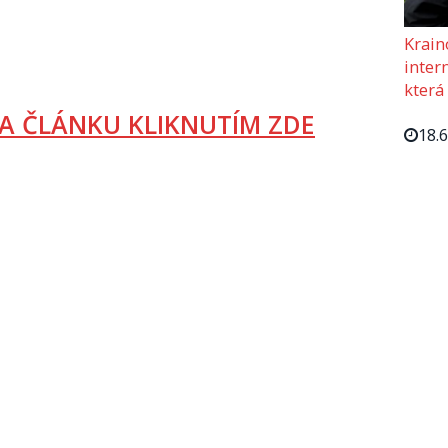
Krain
intern
která
A ČLÁNKU KLIKNUTÍM ZDE
18.