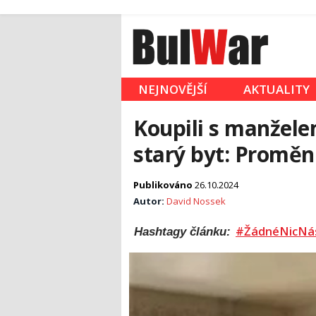
NEJNOVĚJŠÍ
AKTUALITY
Koupili s manžel
starý byt: Proměn
Publikováno
26.10.2024
Autor:
David Nossek
#ŽádnéNicNá
Hashtagy článku: