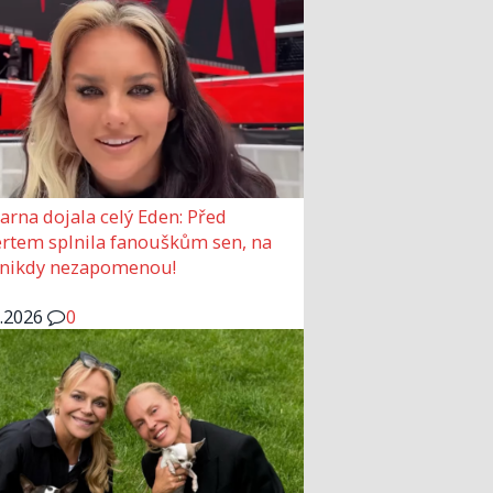
arna dojala celý Eden: Před
rtem splnila fanouškům sen, na
 nikdy nezapomenou!
6.2026
0