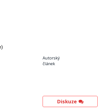
e)
Autorský
článek
Diskuze