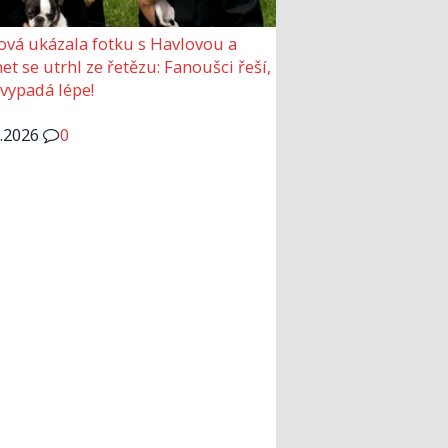
ová ukázala fotku s Havlovou a
et se utrhl ze řetězu: Fanoušci řeší,
 vypadá lépe!
6.2026
0