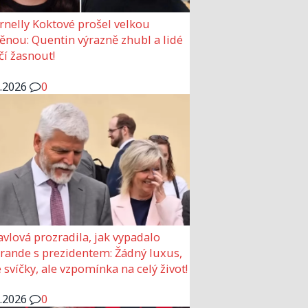
rnelly Koktové prošel velkou
nou: Quentin výrazně zhubl a lidé
čí žasnout!
6.2026
0
avlová prozradila, jak vypadalo
 rande s prezidentem: Žádný luxus,
 svíčky, ale vzpomínka na celý život!
6.2026
0