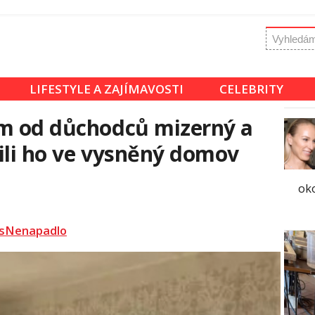
LIFESTYLE A ZAJÍMAVOSTI
CELEBRITY
em od důchodců mizerný a
ili ho ve vysněný domov
oko
sNenapadlo