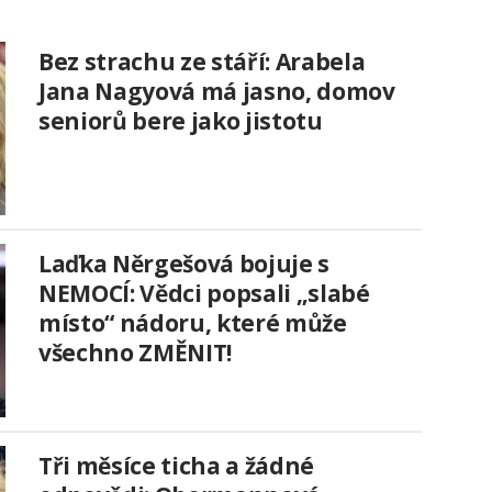
Bez strachu ze stáří: Arabela
Jana Nagyová má jasno, domov
seniorů bere jako jistotu
Laďka Něrgešová bojuje s
NEMOCÍ: Vědci popsali „slabé
místo“ nádoru, které může
všechno ZMĚNIT!
Tři měsíce ticha a žádné