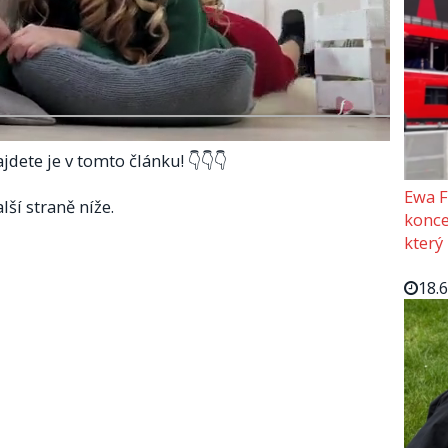
jdete je v tomto článku! 👇👇👇
Ewa F
lší straně níže.
konce
který
18.