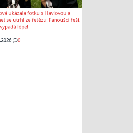
ová ukázala fotku s Havlovou a
et se utrhl ze řetězu: Fanoušci řeší,
 vypadá lépe!
6.2026
0