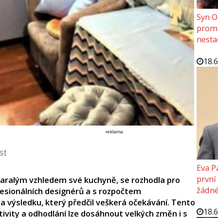
Syn O
promě
nesta
18.
reklama
st
Eva P
první
aralým vzhledem své kuchyně, se rozhodla pro
žádné
fesionálních designérů a s rozpočtem
a výsledku, který předčil veškerá očekávání. Tento
18.
tivity a odhodlání lze dosáhnout velkých změn i s