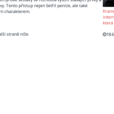
y. Tento přístup nejen šetřil peníze, ale také
Krain
ým charakterem.
intern
která
lší straně níže.
18.