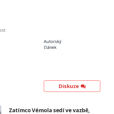
ost
Autorský
článek
Diskuze
Zatímco Vémola sedí ve vazbě,