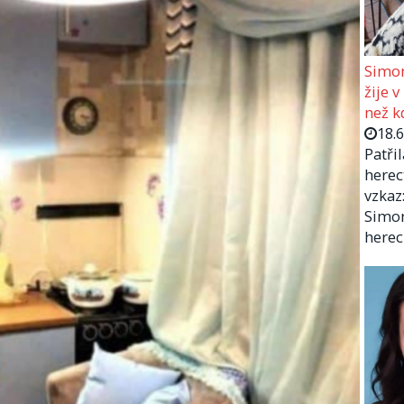
Simon
žije v
než kd
18.
Patři
herec
vzkaz:
Simon
herec