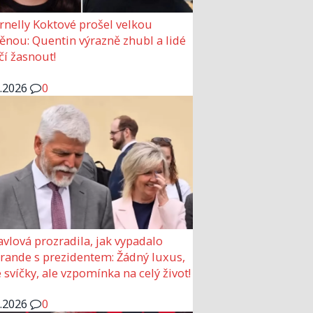
rnelly Koktové prošel velkou
nou: Quentin výrazně zhubl a lidé
čí žasnout!
6.2026
0
avlová prozradila, jak vypadalo
 rande s prezidentem: Žádný luxus,
 svíčky, ale vzpomínka na celý život!
6.2026
0