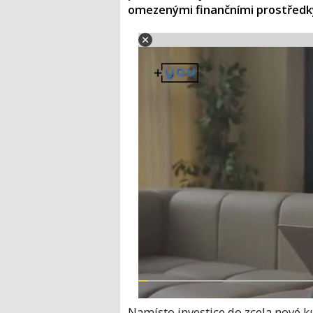
omezenými finančními prostředky
Namísto investice do zcela nové ku