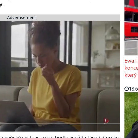
.​
Advertisement
Ewa F
konce
který
18.
chyňské sestavy se rozhodla využít stávající prvky a