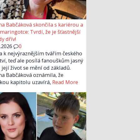
a Babčáková skončila s kariérou a
 maringotce: Tvrdí, že je šťastnější
y dřív!
6.2026
0
la k nejvýraznějším tvářím českého
tví, teď ale posílá fanouškům jasný
 její život se mění od základů.
a Babčáková oznámila, že
kou kapitolu uzavírá,
Read More