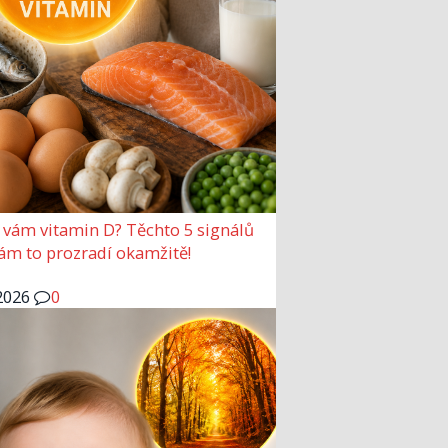
 vám vitamin D? Těchto 5 signálů
vám to prozradí okamžitě!
2026
0