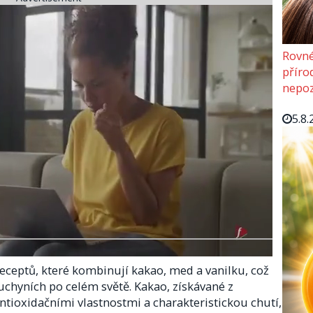
Rovné
příro
nepoz
5.8.
receptů, které kombinují kakao, med a vanilku, což
chyních po celém světě. Kakao, získávané z
tioxidačními vlastnostmi a charakteristickou chutí,