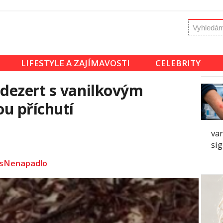
LIFESTYLE A ZAJÍMAVOSTI
CELEBRITY
dezert s vanilkovým
u příchutí
va
sig
sNenapadlo