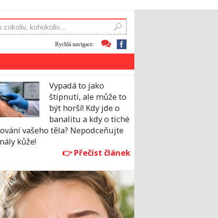
Rychlá navigace:
Vypadá to jako
štípnutí, ale může to
být horší! Kdy jde o
banalitu a kdy o tiché
rování vašeho těla? Nepodceňujte
nály kůže!