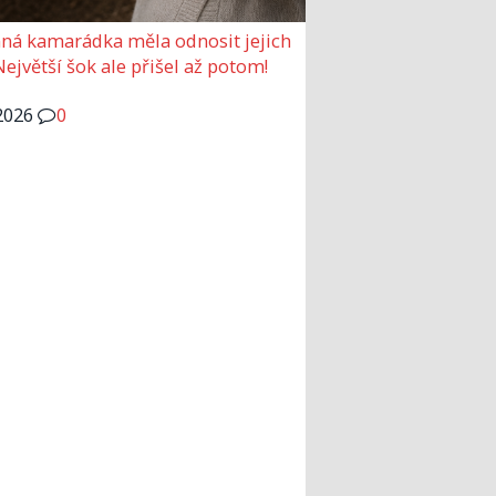
ná kamarádka měla odnosit jejich
Největší šok ale přišel až potom!
2026
0