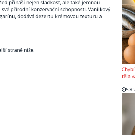
ed přináší nejen sladkost, ale také jemnou
 své přírodní konzervační schopnosti. Vanilkový
garínu, dodává dezertu krémovou texturu a
lší straně níže.
Chybí
těla 
5.8.