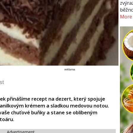
zvýra
běžno
More
reklama
st
k přinášíme recept na dezert, který spojuje
 vanilkovým krémem a sladkou medovou notou.
vaše chuťové buňky a stane se oblíbeným
toáru.
Advertisement