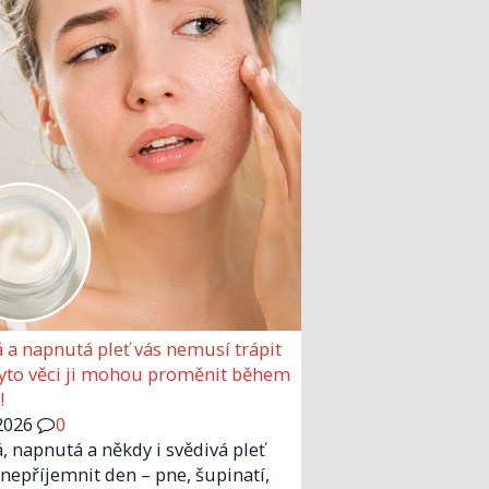
 a napnutá pleť vás nemusí trápit
Tyto věci ji mohou proměnit během
!
2026
0
, napnutá a někdy i svědivá pleť
nepříjemnit den – pne, šupinatí,