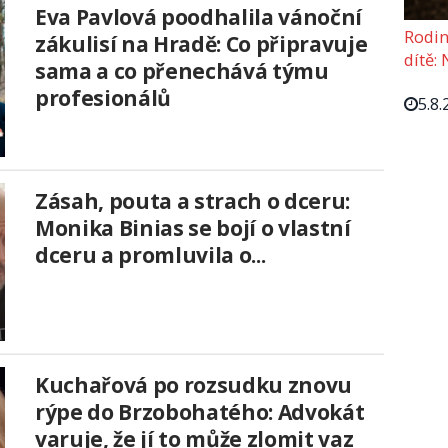
Eva Pavlová poodhalila vánoční
Rodin
zákulisí na Hradě: Co připravuje
dítě: 
sama a co přenechává týmu
profesionálů
5.8.
Zásah, pouta a strach o dceru:
Monika Binias se bojí o vlastní
dceru a promluvila o...
Kuchařová po rozsudku znovu
rýpe do Brzobohatého: Advokát
varuje, že jí to může zlomit vaz