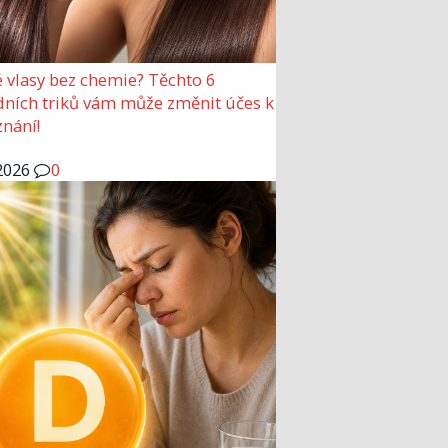
 vlasy bez chemie? Těchto 6
dních triků vám může změnit účes k
nání!
2026
0