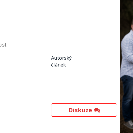
ost
Autorský
článek
Diskuze