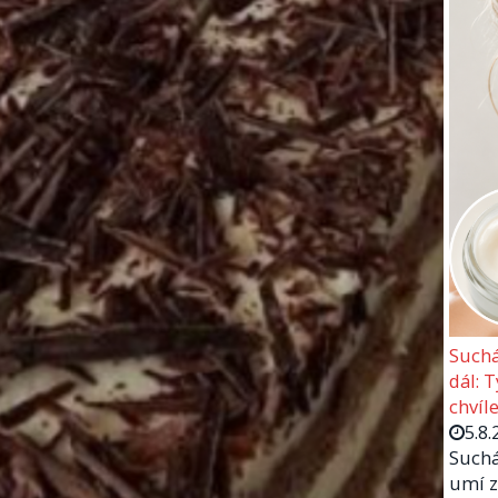
Suchá
dál: 
chvíle
5.8.
Suchá
umí z