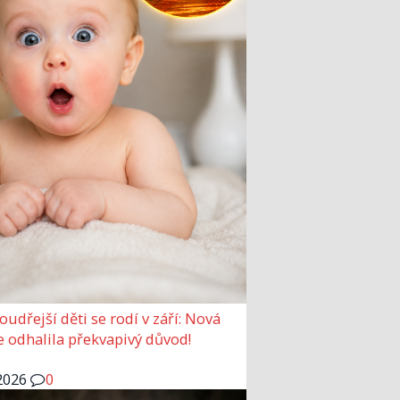
udřejší děti se rodí v září: Nová
e odhalila překvapivý důvod!
2026
0