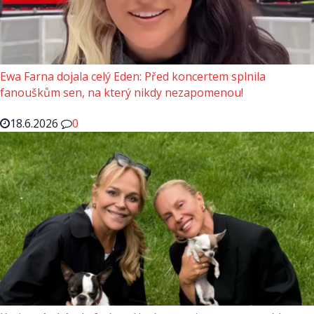
Ewa Farna dojala celý Eden: Před koncertem splnila
fanouškům sen, na který nikdy nezapomenou!
18.6.2026
0