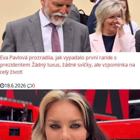
Eva Pavlová prozradila, jak vypadalo první rande s
prezidentem: Žádný luxus, žádné svíčky, ale vzpomínka na
celý život!
18.6.2026
0