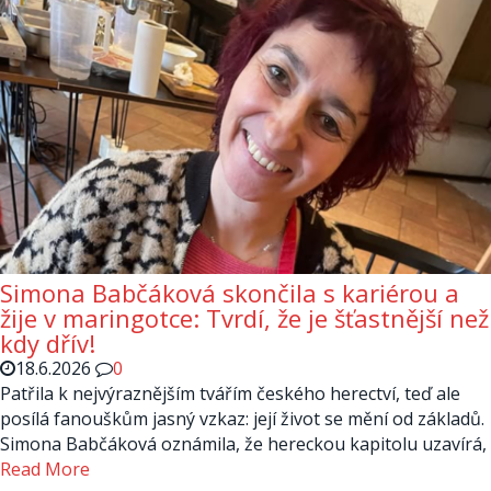
Simona Babčáková skončila s kariérou a
žije v maringotce: Tvrdí, že je šťastnější než
kdy dřív!
18.6.2026
0
Patřila k nejvýraznějším tvářím českého herectví, teď ale
posílá fanouškům jasný vzkaz: její život se mění od základů.
Simona Babčáková oznámila, že hereckou kapitolu uzavírá,
Read More