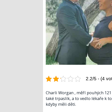
2.2/5 - (4 vo
Charli Worgan , měří pouhých 121 
také trpaslík, a to vedlo lékaře k 
kdyby měli děti.