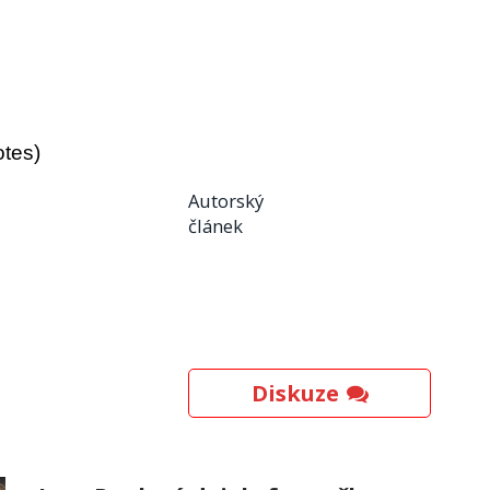
otes)
Autorský
článek
Diskuze