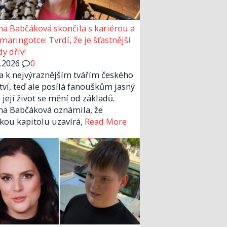
a Babčáková skončila s kariérou a
 maringotce: Tvrdí, že je šťastnější
y dřív!
6.2026
0
la k nejvýraznějším tvářím českého
tví, teď ale posílá fanouškům jasný
 její život se mění od základů.
a Babčáková oznámila, že
kou kapitolu uzavírá,
Read More