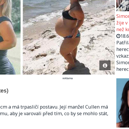
Simon
žije v
než kd
18.
Patři
herec
vzkaz:
Simon
herec
reklama
tes)
cm a má trpasličí postavu. Její manžel Cullen má
tomu, aby je varovali před tím, co by se mohlo stát,