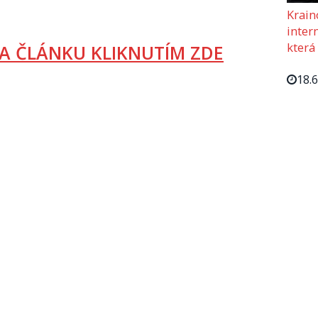
Krain
intern
která
A ČLÁNKU KLIKNUTÍM ZDE
18.