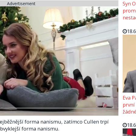
Syn O
Advertisement
promě
nesta
18.
Eva P
první
žádné
 nejběžnější forma nanismu, zatímco Cullen trpí
18.
eobvyklejší forma nanismu.