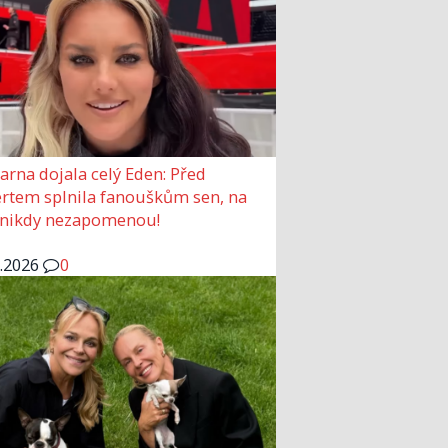
arna dojala celý Eden: Před
rtem splnila fanouškům sen, na
 nikdy nezapomenou!
6.2026
0