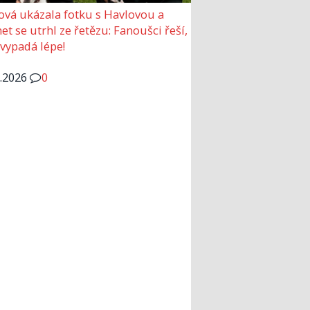
ová ukázala fotku s Havlovou a
et se utrhl ze řetězu: Fanoušci řeší,
 vypadá lépe!
6.2026
0