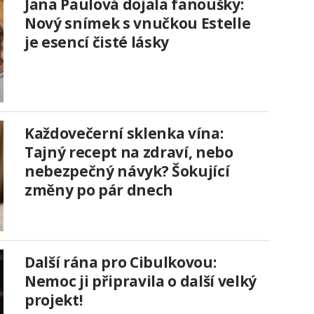
Jana Paulová dojala fanoušky:
Nový snímek s vnučkou Estelle
je esencí čisté lásky
Každovečerní sklenka vína:
Tajný recept na zdraví, nebo
nebezpečný návyk? Šokující
změny po pár dnech
Další rána pro Cibulkovou:
Nemoc ji připravila o další velký
projekt!