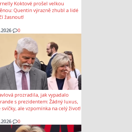
rnelly Koktové prošel velkou
nou: Quentin výrazně zhubl a lidé
čí žasnout!
6.2026
0
avlová prozradila, jak vypadalo
 rande s prezidentem: Žádný luxus,
 svíčky, ale vzpomínka na celý život!
6.2026
0