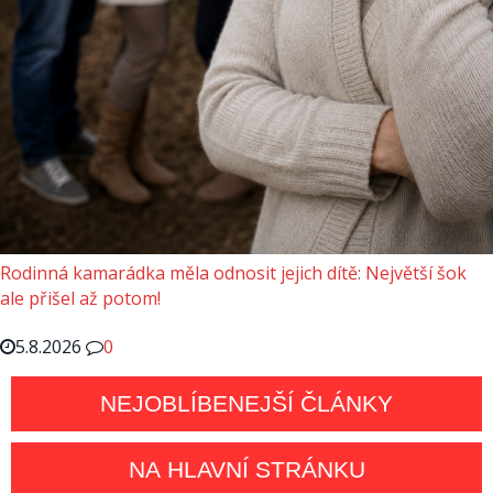
Rodinná kamarádka měla odnosit jejich dítě: Největší šok
ale přišel až potom!
5.8.2026
0
NEJOBLÍBENEJŠÍ ČLÁNKY
NA HLAVNÍ STRÁNKU