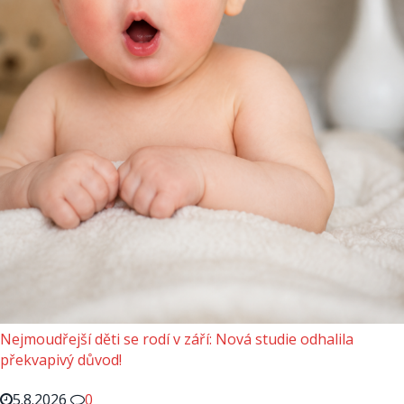
Nejmoudřejší děti se rodí v září: Nová studie odhalila
překvapivý důvod!
5.8.2026
0