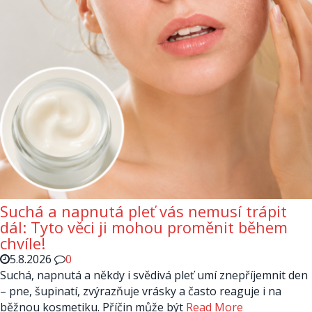
Suchá a napnutá pleť vás nemusí trápit
dál: Tyto věci ji mohou proměnit během
chvíle!
5.8.2026
0
Suchá, napnutá a někdy i svědivá pleť umí znepříjemnit den
– pne, šupinatí, zvýrazňuje vrásky a často reaguje i na
běžnou kosmetiku. Příčin může být
Read More