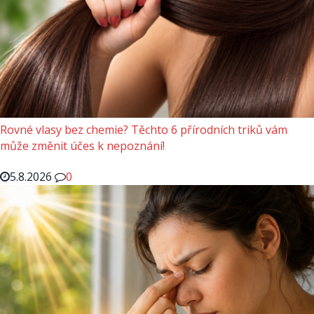
Rovné vlasy bez chemie? Těchto 6 přírodních triků vám
může změnit účes k nepoznání!
5.8.2026
0