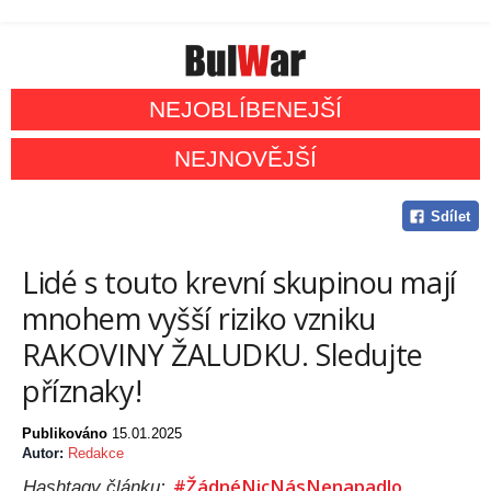
NEJOBLÍBENEJŠÍ
NEJNOVĚJŠÍ
Sdílet
Lidé s touto krevní skupinou mají
mnohem vyšší riziko vzniku
RAKOVINY ŽALUDKU. Sledujte
příznaky!
Publikováno
15.01.2025
Autor:
Redakce
#ŽádnéNicNásNenapadlo
Hashtagy článku: