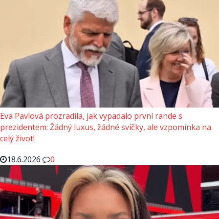
Eva Pavlová prozradila, jak vypadalo první rande s
prezidentem: Žádný luxus, žádné svíčky, ale vzpomínka na
celý život!
18.6.2026
0