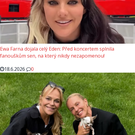
Ewa Farna dojala celý Eden: Před koncertem splnila
fanouškům sen, na který nikdy nezapomenou!
18.6.2026
0