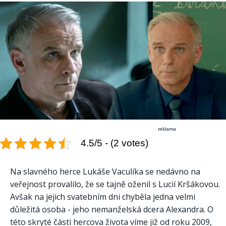
reklama
4.5/5 - (2 votes)
Na slavného herce Lukáše Vaculíka se nedávno na
veřejnost provalilo, že se tajně oženil s Lucií Kršákovou.
Avšak na jejich svatebním dni chyběla jedna velmi
důležitá osoba - jeho nemanželská dcera Alexandra. O
této skryté části hercova života víme již od roku 2009,