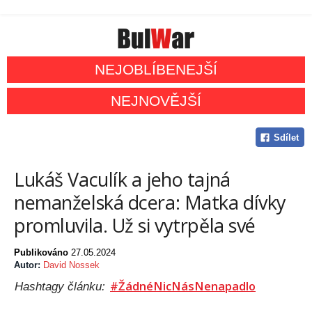
NEJOBLÍBENEJŠÍ
NEJNOVĚJŠÍ
Sdílet
Lukáš Vaculík a jeho tajná
nemanželská dcera: Matka dívky
promluvila. Už si vytrpěla své
Publikováno
27.05.2024
Autor:
David Nossek
#ŽádnéNicNásNenapadlo
Hashtagy článku: