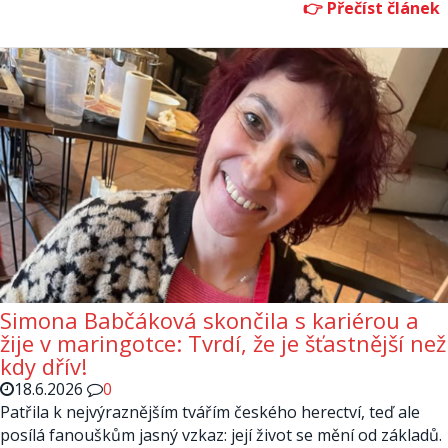
Simona Babčáková skončila s kariérou a
žije v maringotce: Tvrdí, že je šťastnější než
kdy dřív!
18.6.2026
0
Patřila k nejvýraznějším tvářím českého herectví, teď ale
posílá fanouškům jasný vzkaz: její život se mění od základů.