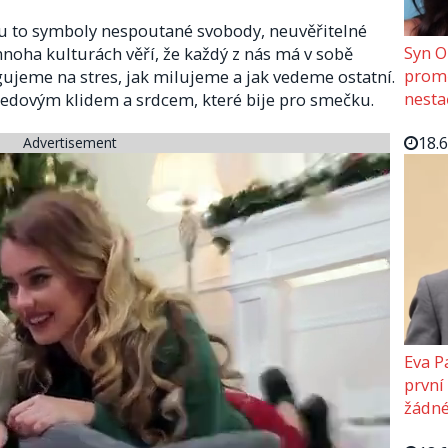
sou to symboly nespoutané svobody, neuvěřitelné
Syn O
mnoha kulturách věří, že každý z nás má v sobě
promě
agujeme na stres, jak milujeme a jak vedeme ostatní.
nesta
 s ledovým klidem a srdcem, které bije pro smečku.
18.
Advertisement
Eva P
první
žádné