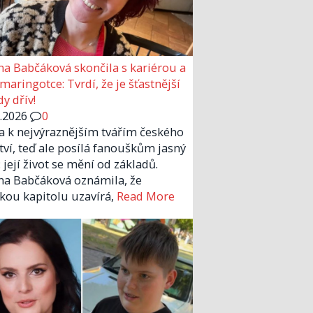
a Babčáková skončila s kariérou a
 maringotce: Tvrdí, že je šťastnější
y dřív!
6.2026
0
la k nejvýraznějším tvářím českého
tví, teď ale posílá fanouškům jasný
 její život se mění od základů.
a Babčáková oznámila, že
kou kapitolu uzavírá,
Read More