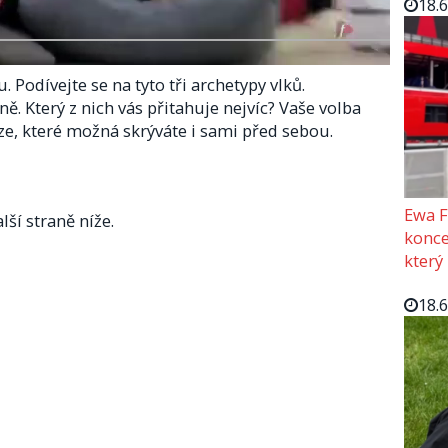
18.
 Podívejte se na tyto tři archetypy vlků.
ně. Který z nich vás přitahuje nejvíc? Vaše volba
ze, které možná skrýváte i sami před sebou.
Ewa F
lší straně níže.
konce
který
18.