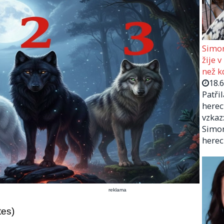
Simon
žije v
než kd
18.
Patři
herec
vzkaz:
Simon
herec
reklama
tes)