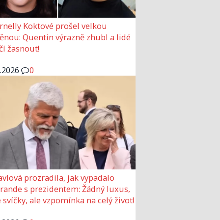
rnelly Koktové prošel velkou
nou: Quentin výrazně zhubl a lidé
čí žasnout!
6.2026
0
avlová prozradila, jak vypadalo
 rande s prezidentem: Žádný luxus,
 svíčky, ale vzpomínka na celý život!