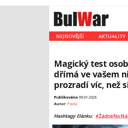
NEJNOVĚJŠÍ
AKTUALITY
Magický test osobn
dřímá ve vašem ni
prozradí víc, než s
Publikováno
09.01.2026
Autor:
Pavla
#ŽádnéNicNá
Hashtagy článku: