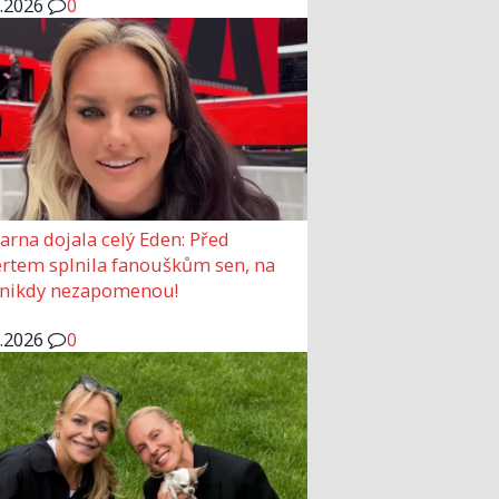
6.2026
0
arna dojala celý Eden: Před
rtem splnila fanouškům sen, na
 nikdy nezapomenou!
6.2026
0