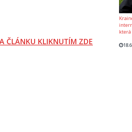
Krain
intern
která
A ČLÁNKU KLIKNUTÍM ZDE
18.