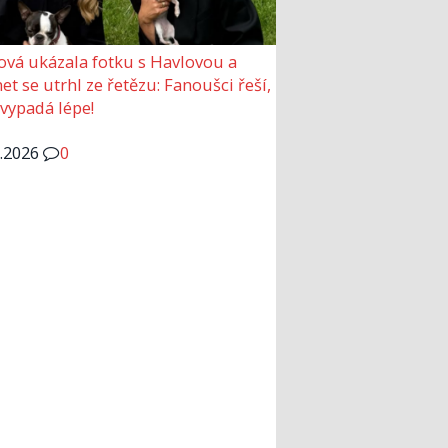
ová ukázala fotku s Havlovou a
et se utrhl ze řetězu: Fanoušci řeší,
 vypadá lépe!
6.2026
0