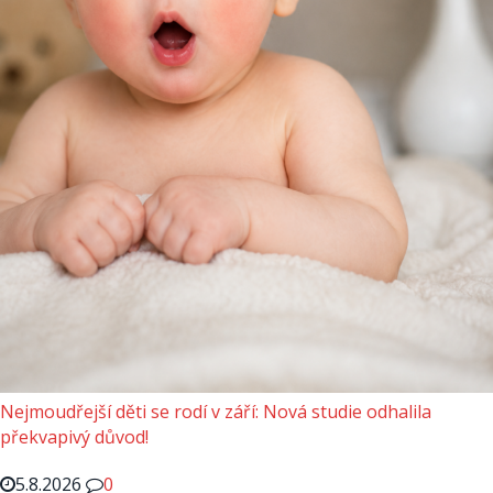
Nejmoudřejší děti se rodí v září: Nová studie odhalila
překvapivý důvod!
5.8.2026
0