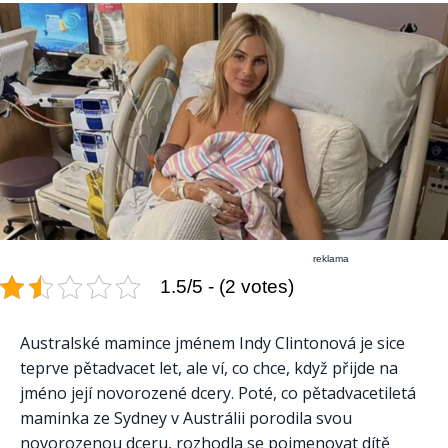
reklama
1.5/5 - (2 votes)
Australské mamince jménem Indy Clintonová je sice
teprve pětadvacet let, ale ví, co chce, když přijde na
jméno její novorozené dcery. Poté, co pětadvacetiletá
maminka ze Sydney v Austrálii porodila svou
novorozenou dceru, rozhodla se pojmenovat dítě