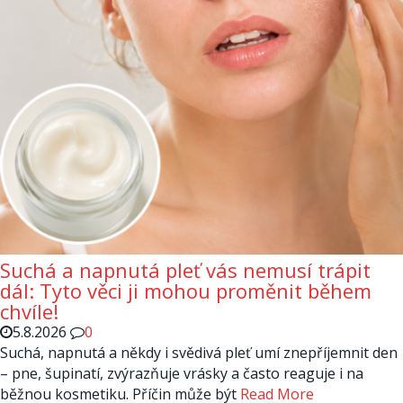
Suchá a napnutá pleť vás nemusí trápit
dál: Tyto věci ji mohou proměnit během
chvíle!
5.8.2026
0
Suchá, napnutá a někdy i svědivá pleť umí znepříjemnit den
– pne, šupinatí, zvýrazňuje vrásky a často reaguje i na
běžnou kosmetiku. Příčin může být
Read More