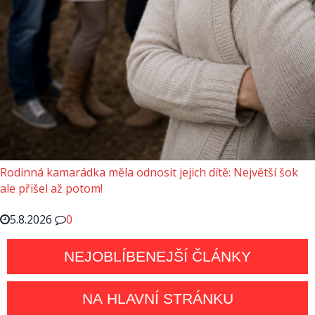
Rodinná kamarádka měla odnosit jejich dítě: Největší šok
ale přišel až potom!
5.8.2026
0
NEJOBLÍBENEJŠÍ ČLÁNKY
NA HLAVNÍ STRÁNKU