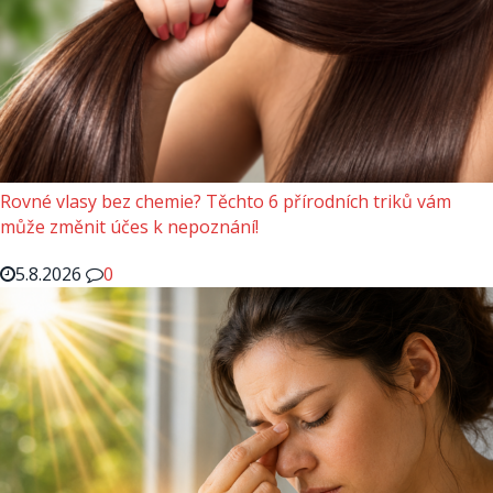
Rovné vlasy bez chemie? Těchto 6 přírodních triků vám
může změnit účes k nepoznání!
5.8.2026
0