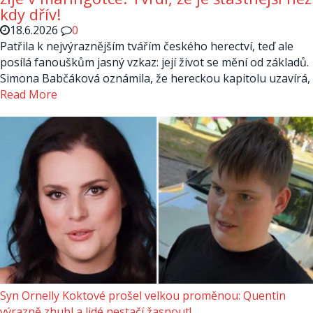
kdy dřív!
18.6.2026
0
Patřila k nejvýraznějším tvářím českého herectví, teď ale
posílá fanouškům jasný vzkaz: její život se mění od základů.
Simona Babčáková oznámila, že hereckou kapitolu uzavírá,
Read More
Syn Ornelly Koktové prošel velkou proměnou: Quentin
výrazně zhubl a lidé nestačí žasnout!