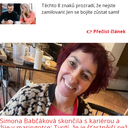
Těchto 8 znaků prozradí, že nejste
zamilovaní: Jen se bojíte zůstat sami!
Simona Babčáková skončila s kariérou a
žije v maringotce: Tvrdí, že je šťastnější než