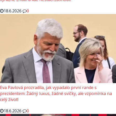
18.6.2026
0
Eva Pavlová prozradila, jak vypadalo první rande s
prezidentem: Žádný luxus, žádné svíčky, ale vzpomínka na
celý život!
18.6.2026
0