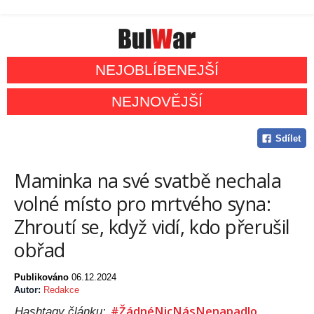
NEJOBLÍBENEJŠÍ
NEJNOVĚJŠÍ
Sdílet
Maminka na své svatbě nechala
volné místo pro mrtvého syna:
Zhroutí se, když vidí, kdo přerušil
obřad
Publikováno
06.12.2024
Autor:
Redakce
#ŽádnéNicNásNenapadlo
Hashtagy článku: