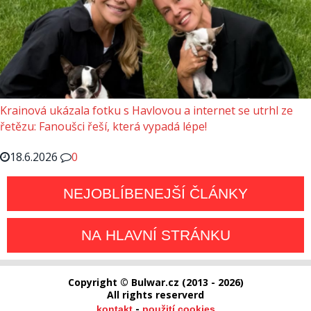
Krainová ukázala fotku s Havlovou a internet se utrhl ze
řetězu: Fanoušci řeší, která vypadá lépe!
18.6.2026
0
NEJOBLÍBENEJŠÍ ČLÁNKY
NA HLAVNÍ STRÁNKU
Copyright © Bulwar.cz (2013 - 2026)
All rights reserverd
-
kontakt
použití cookies