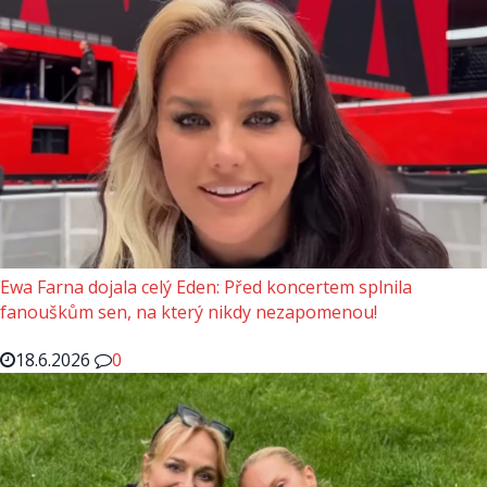
Ewa Farna dojala celý Eden: Před koncertem splnila
fanouškům sen, na který nikdy nezapomenou!
18.6.2026
0